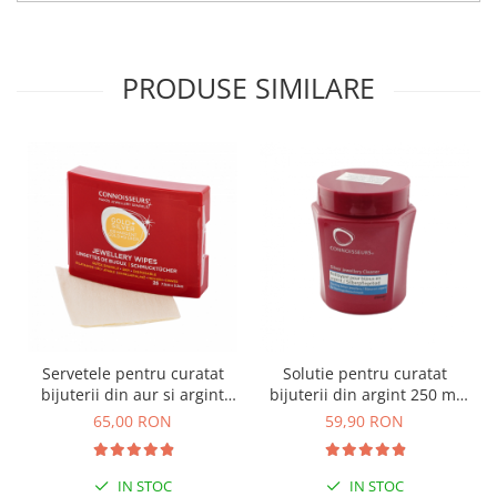
PRODUSE SIMILARE
Servetele pentru curatat
Solutie pentru curatat
bijuterii din aur si argint
bijuterii din argint 250 ml
Cod:2CONN2CONN
Cod:1CONN1CONN
65,00 RON
59,90 RON
IN STOC
IN STOC