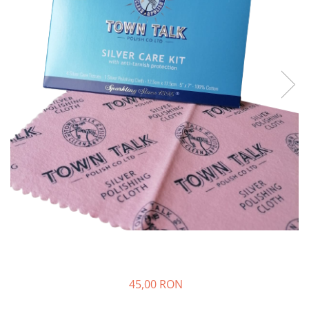
BIJUTERII PENTRU COPII
INELE
INELE
BUTONI
PIERCING
BRATARA TIP ROZARIU
SETURI BIJUTERII
LANTURI TIP ROZARIU
ACE DE CRAVATA
BRATARI PENTRU PICIOR
BUTONI
45,00 RON