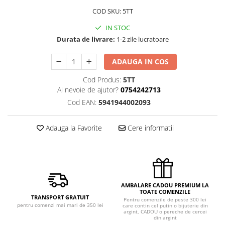
COD SKU: 5TT
IN STOC
Durata de livrare:
1-2 zile lucratoare
ADAUGA IN COS
Cod Produs:
5TT
Ai nevoie de ajutor?
0754242713
Cod EAN:
5941944002093
Adauga la Favorite
Cere informatii
AMBALARE CADOU PREMIUM LA
TOATE COMENZILE
TRANSPORT GRATUIT
Pentru comenzile de peste 300 lei
pentru comenzi mai mari de 350 lei
care contin cel putin o bijuterie din
argint, CADOU o pereche de cercei
din argint