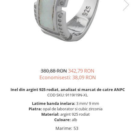
BIJUTERII PENTRU COPII
INELE
INELE
BUTONI
PIERCING
BRATARA TIP ROZARIU
SETURI BIJUTERII
LANTURI TIP ROZARIU
ACE DE CRAVATA
BRATARI PENTRU PICIOR
BUTONI
380,88 RON
342,79 RON
Economisesti:
38,09
RON
Inel din argint 925 rodiat, analizat si marcat de catre ANPC
COD SKU: 9119I19N-XL
Latime banda inelara:
3 mm/ 9 mm
Piatra:
opal de laborator si cubic zirconia
Material:
argint 925 rodiat
Culoare:
alb
Marime
:
53