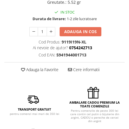
Greutate.
:
5.52 gr
IN STOC
Durata de livrare:
1-2 zile lucratoare
ADAUGA IN COS
Cod Produs:
9119I19N-XL
Ai nevoie de ajutor?
0754242713
Cod EAN:
5941944001713
Adauga la Favorite
Cere informatii
AMBALARE CADOU PREMIUM LA
TOATE COMENZILE
TRANSPORT GRATUIT
Pentru comenzile de peste 300 lei
pentru comenzi mai mari de 350 lei
care contin cel putin o bijuterie din
argint, CADOU o pereche de cercei
din argint