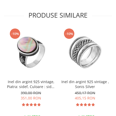
PRODUSE SIMILARE
-10%
-10%
Inel din argint 925 vintage,
Inel din argint 925 vintage ,
Piatra: sidef, Culoare : sidef
Sonis Silver
, Sonis Silver
390,00 RON
450,17 RON
351,00 RON
405,15 RON