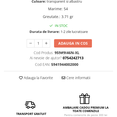
Culoare:
transparent si albastru
Marime
:
54
Greutate.
:
3.71 gr
IN STOC
Durata de livrare:
1-2 zile lucratoare
ADAUGA IN COS
Cod Produs:
959#9I46N-XL
Ai nevoie de ajutor?
0754242713
Cod EAN:
5941944002000
Adauga la Favorite
Cere informatii
AMBALARE CADOU PREMIUM LA
TOATE COMENZILE
TRANSPORT GRATUIT
Pentru comenzile de peste 300 lei