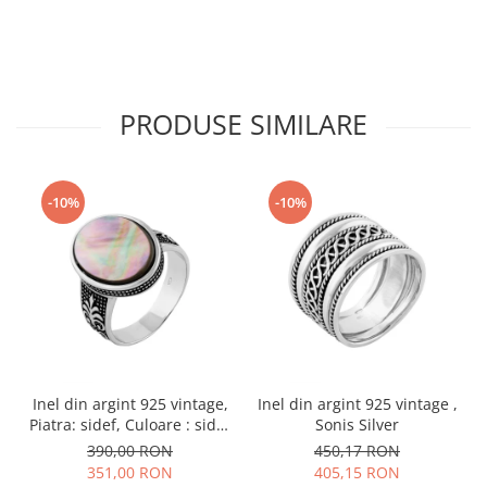
PRODUSE SIMILARE
-10%
-10%
Inel din argint 925 vintage,
Inel din argint 925 vintage ,
Piatra: sidef, Culoare : sidef
Sonis Silver
, Sonis Silver
390,00 RON
450,17 RON
351,00 RON
405,15 RON