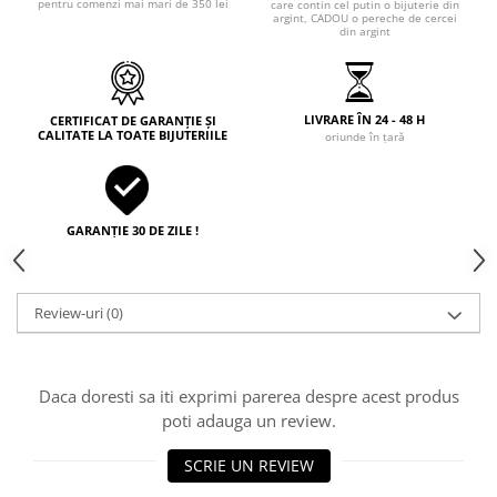
pentru comenzi mai mari de 350 lei
care contin cel putin o bijuterie din
argint, CADOU o pereche de cercei
din argint
LIVRARE ÎN 24 - 48 H
CERTIFICAT DE GARANȚIE ȘI
CALITATE LA TOATE BIJUTERIILE
oriunde în țară
GARANȚIE 30 DE ZILE !
Review-uri
(0)
Daca doresti sa iti exprimi parerea despre acest produs
poti adauga un review.
SCRIE UN REVIEW