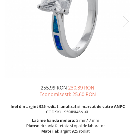
BIJUTERII PENTRU COPII
INELE
INELE
BUTONI
PIERCING
BRATARA TIP ROZARIU
SETURI BIJUTERII
LANTURI TIP ROZARIU
ACE DE CRAVATA
BRATARI PENTRU PICIOR
BUTONI
255,99 RON
230,39 RON
Economisesti:
25,60
RON
Inel din argint 925 rodiat, analizat si marcat de catre ANPC
COD SKU: 959#9I46N-XL
Latime banda inelara:
2 mm/ 7 mm
Piatra:
zirconia fatetata si opal de laborator
Material:
argint 925 rodiat