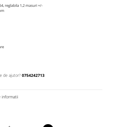
4, reglabila 1,2 masuri +/-
3mm
are
e de ajutor?
0754242713
informatii