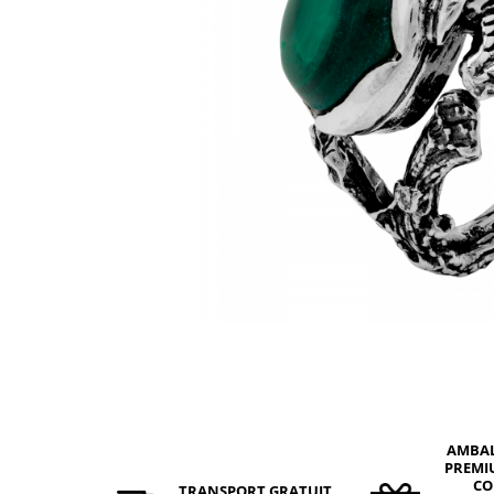
BIJUTERII PENTRU COPII
INELE
INELE
BUTONI
PIERCING
BRATARA TIP ROZARIU
SETURI BIJUTERII
LANTURI TIP ROZARIU
ACE DE CRAVATA
BRATARI PENTRU PICIOR
BUTONI
AMBA
PREMI
CO
TRANSPORT GRATUIT