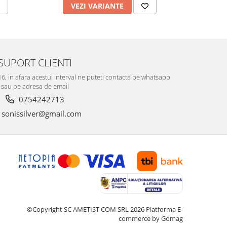
VEZI VARIANTE
V
SUPORT CLIENTI
-16, in afara acestui interval ne puteti contacta pe whatsapp
sau pe adresa de email
0754242713
sonissilver@gmail.com
©Copyright SC AMETIST COM SRL 2026
Platforma E-
commerce by Gomag