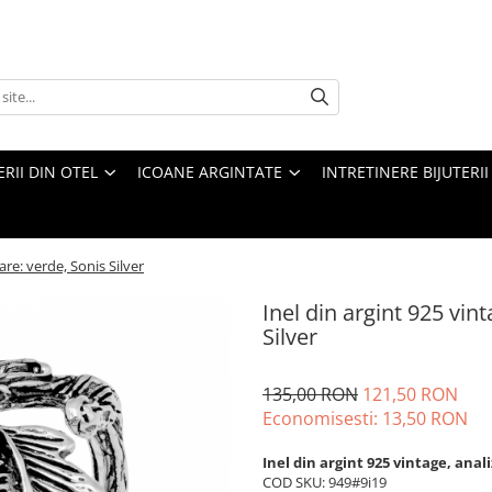
ERII DIN OTEL
ICOANE ARGINTATE
INTRETINERE BIJUTERII
are: verde, Sonis Silver
Inel din argint 925 vint
Silver
135,00 RON
121,50 RON
Economisesti:
13,50
RON
Inel din argint 925 vintage, ana
COD SKU: 949#9i19