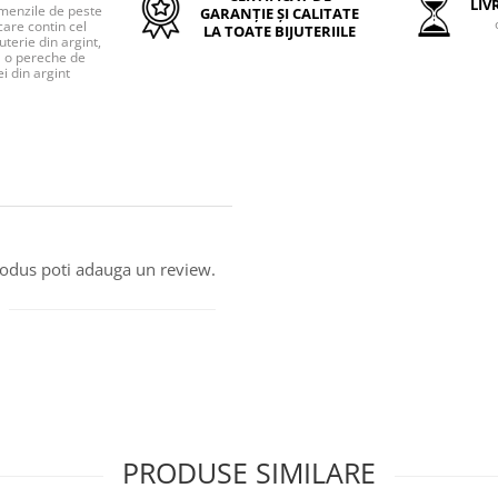
LIVR
menzile de peste
GARANȚIE ȘI CALITATE
care contin cel
LA TOATE BIJUTERIILE
uterie din argint,
o pereche de
i din argint
produs poti adauga un review.
PRODUSE SIMILARE