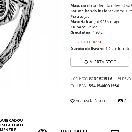
Masura:
circumferinta orientativa 5
Latime banda inelara:
2mm/ 1
Piatra:
jad
Material:
argint 925 vintage
Culoare:
verde
Greutatea:
4.93 gr
STOC EPUIZAT
Durata de livrare:
1-2 zile lucrato
ALERTA STOC
Cod Produs:
949#9i19
Ai nevoi
Cod EAN:
5941944001980
Adauga la Favorite
Cere 
LARE CADOU
UM LA TOATE
MENZILE
CERTIFICAT DE