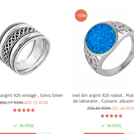
-10%
 argint 925 vintage , Sonis Silver
Inel din argint 925 rodiat , Piat
de laborator , Culoare: albastr
450,17 RON
405,15 RON
Silver
290,49 RON
261,44 RO
IN STOC
IN STOC