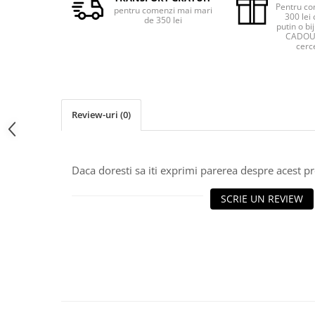
Pentru co
pentru comenzi mai mari
300 lei 
de 350 lei
putin o bij
CADOU 
cerce
Review-uri
(0)
Daca doresti sa iti exprimi parerea despre acest 
SCRIE UN REVIEW