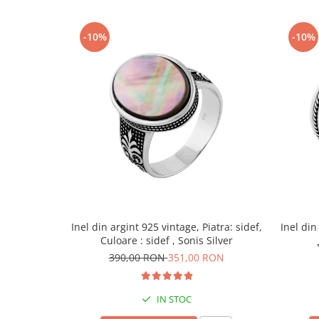
-10%
-10%
Inel din argint 925 vintage, Piatra: sidef,
Inel din
Culoare : sidef , Sonis Silver
390,00 RON
351,00 RON
IN STOC