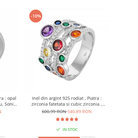
-10%
-10%
ra : opal
Inel din argint 925 rodiat , Piatra :
Inel tip "Verigh
u, Sonis
zirconia fatetata si cubic zirconia ,
Piatra : e
Culoare : multicolor , Sonis Silver
N
600,99 RON
540,89 RON
30
IN STOC