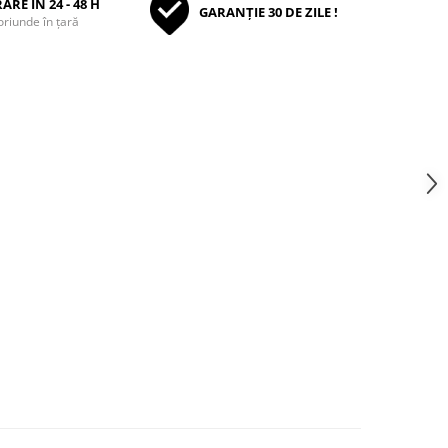
ARE ÎN 24 - 48 H
GARANȚIE 30 DE ZILE !
oriunde în țară