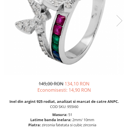
BIJUTERII PENTRU COPII
INELE
INELE
BUTONI
PIERCING
BRATARA TIP ROZARIU
SETURI BIJUTERII
LANTURI TIP ROZARIU
ACE DE CRAVATA
BRATARI PENTRU PICIOR
BUTONI
149,00 RON
134,10 RON
Economisesti:
14,90
RON
Inel din argint 925 rodiat, analizat si marcat de catre ANPC.
COD SKU: 955I60
Masura:
51
Latime banda inelara:
2mm/ 10mm
Piatra:
zirconia fatetata si cubic zirconia