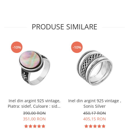
PRODUSE SIMILARE
-10%
-10%
Inel din argint 925 vintage,
Inel din argint 925 vintage ,
Piatra: sidef, Culoare : sidef
Sonis Silver
, Sonis Silver
390,00 RON
450,17 RON
351,00 RON
405,15 RON