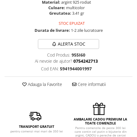
Material:
argint 925 rodiat
Culoare:
multicolor
Greutatea:
3.41 gr
STOC EPUIZAT
Durata de livrare:
1-2 zile lucratoare
ALERTA STOC
Cod Produs:
955I60
Ai nevoie de ajutor?
0754242713
Cod EAN:
5941944001997
Adauga la Favorite
Cere informatii
AMBALARE CADOU PREMIUM LA
TOATE COMENZILE
TRANSPORT GRATUIT
Pentru comenzile de peste 300 lei
pentru comenzi mai mari de 350 lei
care contin cel putin o bijuterie din
argint, CADOU o pereche de cercei