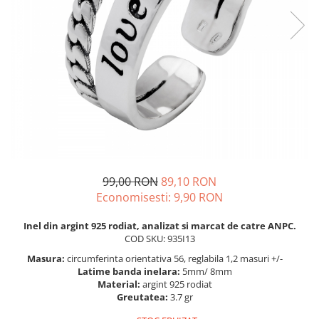
BIJUTERII PENTRU COPII
INELE
INELE
BUTONI
PIERCING
BRATARA TIP ROZARIU
SETURI BIJUTERII
LANTURI TIP ROZARIU
ACE DE CRAVATA
BRATARI PENTRU PICIOR
BUTONI
99,00 RON
89,10 RON
Economisesti:
9,90
RON
Inel din argint 925 rodiat, analizat si marcat de catre ANPC.
COD SKU: 935I13
Masura:
circumferinta orientativa 56, reglabila 1,2 masuri +/-
Latime banda inelara:
5mm/ 8mm
Material:
argint 925 rodiat
Greutatea:
3.7 gr