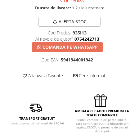
STOC EPUIZAT
Durata de livrare:
1-2 zile lucratoare
ALERTA STOC
Cod Produs:
935I13
Ai nevoie de ajutor?
0754242713
COMANDA PE WHATSAPP
Cod EAN:
5941944001942
Adauga la Favorite
Cere informatii
AMBALARE CADOU PREMIUM LA
TOATE COMENZILE
TRANSPORT GRATUIT
Pentru comenzile de peste 300 lei
pentru comenzi mai mari de 350 lei
care contin cel putin o bijuterie din
argint, CADOU o pereche de cercei
din argint