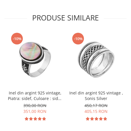
PRODUSE SIMILARE
-10%
-10%
Inel din argint 925 vintage,
Inel din argint 925 vintage ,
Piatra: sidef, Culoare : sidef
Sonis Silver
, Sonis Silver
390,00 RON
450,17 RON
351,00 RON
405,15 RON