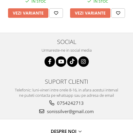
IN STOC
IN STOC
VEZI VARIANTE
VEZI VARIANTE
SOCIAL
Urmareste-ne in social media
SUPORT CLIENTI
Telefonic: luni-vineri intre orele 8-16, in afara acestui interval
ne puteti contacta pe whatsapp sau pe adresa de email
0754242713
sonissilver@gmail.com
DESPRE NOI