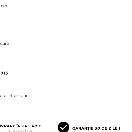
5mm
atoare
713
re informatii
IVRARE ÎN 24 - 48 H
GARANȚIE 30 DE ZILE !
oriunde în țară