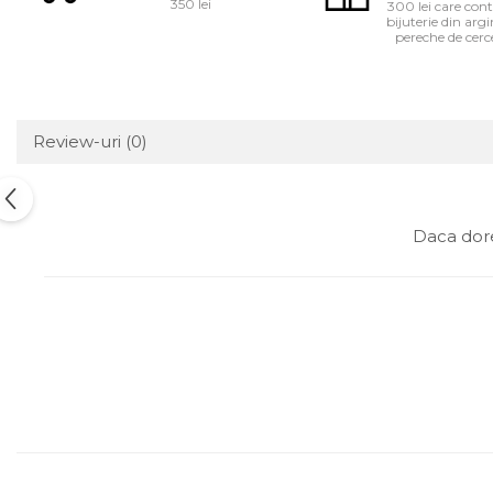
350 lei
300 lei care cont
bijuterie din ar
pereche de cerce
Review-uri
(0)
Daca dore