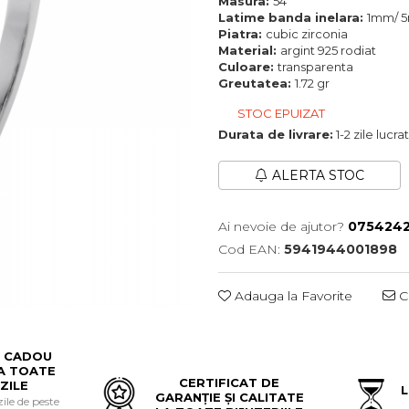
Masura:
54
Latime banda inelara:
1mm/ 
Piatra:
cubic zirconia
Material:
argint 925 rodiat
Culoare:
transparenta
Greutatea:
1.72 gr
STOC EPUIZAT
Durata de livrare:
1-2 zile lucr
ALERTA STOC
Ai nevoie de ajutor?
0754242
Cod EAN:
5941944001898
Adauga la Favorite
Ce
 CADOU
A TOATE
CERTIFICAT DE
ZILE
L
GARANȚIE ȘI CALITATE
le de peste