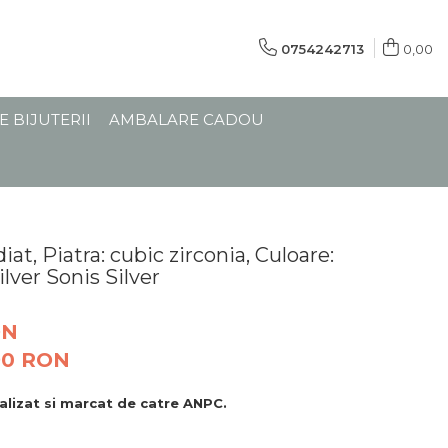
0754242713
0,00
E BIJUTERII
AMBALARE CADOU
iat, Piatra: cubic zirconia, Culoare:
ilver Sonis Silver
ON
90
RON
nalizat si marcat de catre ANPC.