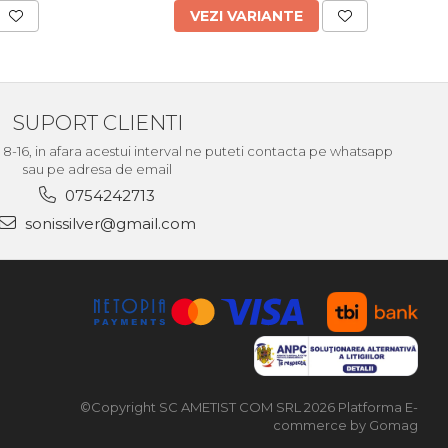
VEZI VARIANTE
SUPORT CLIENTI
le 8-16, in afara acestui interval ne puteti contacta pe whatsapp
sau pe adresa de email
0754242713
sonissilver@gmail.com
©Copyright SC AMETIST COM SRL 2026
Platforma E-
commerce by Gomag