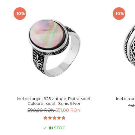
-10%
-10%
Inel din argint 925 vintage, Piatra: sidef,
Inel din a
Culoare : sidef , Sonis Silver
45
390,00 RON
351,00 RON
IN STOC