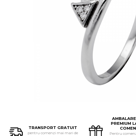
BIJUTERII PENTRU COPII
INELE
INELE
BUTONI
PIERCING
BRATARA TIP ROZARIU
SETURI BIJUTERII
LANTURI TIP ROZARIU
ACE DE CRAVATA
BRATARI PENTRU PICIOR
BUTONI
AMBALARE
PREMIUM L
TRANSPORT GRATUIT
COMEN
pentru comenzi mai mari de
Pentru comenzi