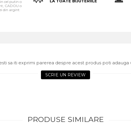
LA TOATE BIJUTERIILE
in cel putin o
gint, CADOU o
i din argint
sti sa iti exprimi parerea despre acest produs poti adauga 
SCRIE UN REVIEW
PRODUSE SIMILARE