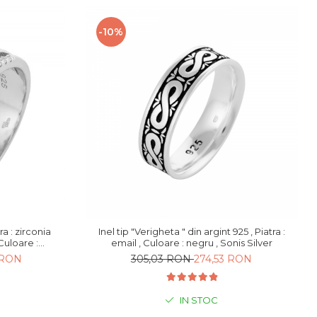
-10%
ra : zirconia
Inel tip "Verigheta " din argint 925 , Piatra :
email , Culoare : negru , Sonis Silver
ilver
 RON
305,03 RON
274,53 RON
IN STOC