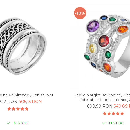
-10%
rgint 925 vintage , Sonis Silver
Inel din argint 925 rodiat , Piat
fatetata si cubic zirconia , Culoare :
0,17 RON
405,15 RON
multicolor , Sonis S
600,99 RON
540,89
IN STOC
IN STOC