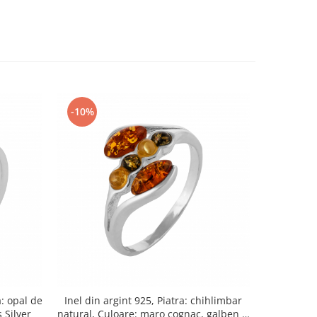
-10%
-10%
a: opal de
Inel din argint 925, Piatra: chihlimbar
Inel din a
 Silver
natural, Culoare: maro cognac, galben si
zirconia,