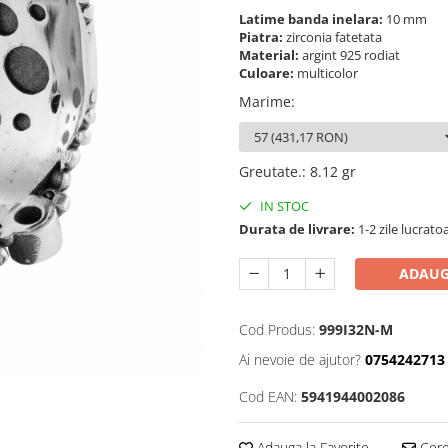
Latime banda inelara:
10 mm
Piatra:
zirconia fatetata
Material:
argint 925 rodiat
Culoare:
multicolor
Marime
:
Greutate.
:
8.12 gr
IN STOC
Durata de livrare:
1-2 zile lucrato
ADAUG
Cod Produs:
999I32N-M
Ai nevoie de ajutor?
0754242713
Cod EAN:
5941944002086
Adauga la Favorite
Cere 