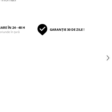
ARE ÎN 24 - 48 H
GARANȚIE 30 DE ZILE !
oriunde în țară