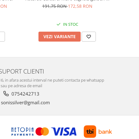
verde, Sonis Silver
 RON
191,75 RON
172,58 RON
9
IN STOC
VEZI VARIANTE
AD
SUPORT CLIENTI
-16, in afara acestui interval ne puteti contacta pe whatsapp
sau pe adresa de email
0754242713
sonissilver@gmail.com