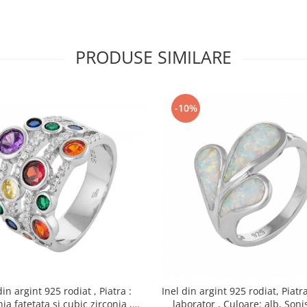
PRODUSE SIMILARE
-10%
din argint 925 rodiat , Piatra :
Inel din argint 925 rodiat, Piatr
atetata si cubic zirconia ,
laborator , Culoare: alb, Sonis