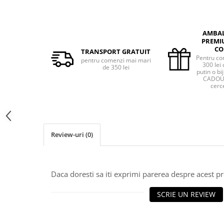
AMBA
PREMI
CO
TRANSPORT GRATUIT
Pentru co
pentru comenzi mai mari
300 lei 
de 350 lei
putin o bij
CADOU 
cerce
Review-uri
(0)
Daca doresti sa iti exprimi parerea despre acest 
SCRIE UN REVIEW