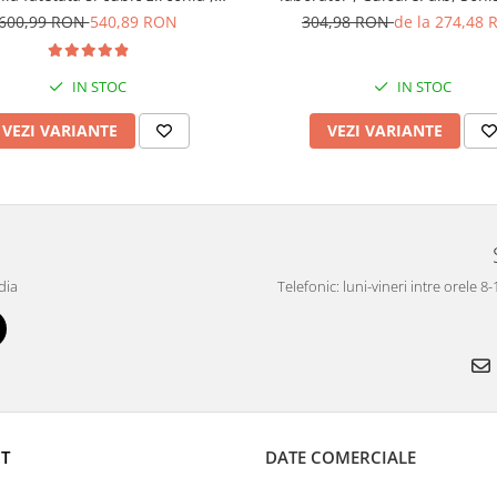
Culoare : multicolor , Sonis Silver
600,99 RON
540,89 RON
304,98 RON
de la 274,48
IN STOC
IN STOC
VEZI VARIANTE
VEZI VARIANTE
dia
Telefonic: luni-vineri intre orele 8
T
DATE COMERCIALE