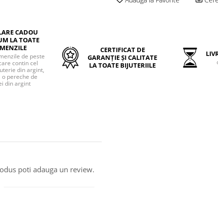
LARE CADOU
UM LA TOATE
MENZILE
CERTIFICAT DE
LIVR
menzile de peste
GARANȚIE ȘI CALITATE
care contin cel
LA TOATE BIJUTERIILE
uterie din argint,
o pereche de
i din argint
produs poti adauga un review.