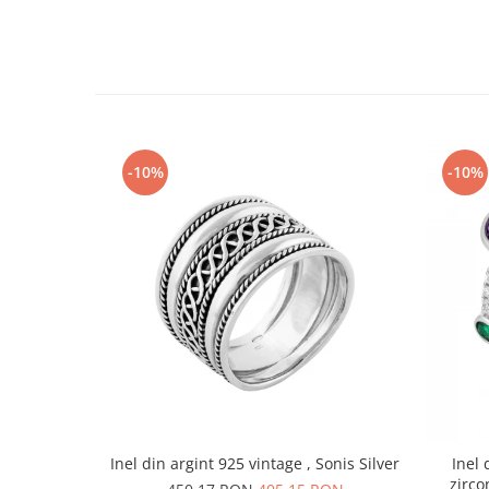
-10%
-10%
Inel din argint 925 vintage , Sonis Silver
Inel 
zirconia f