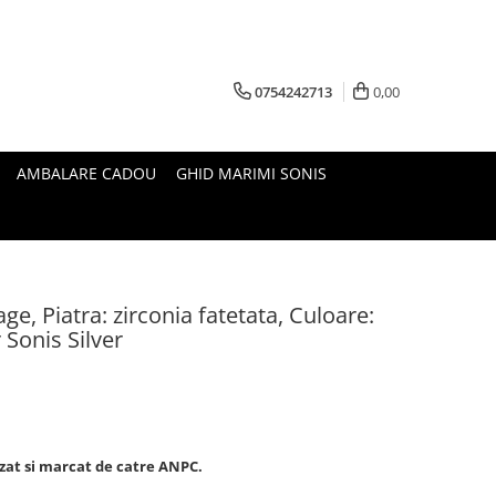
0754242713
0,00
AMBALARE CADOU
GHID MARIMI SONIS
age, Piatra: zirconia fatetata, Culoare:
r Sonis Silver
izat si marcat de catre ANPC.