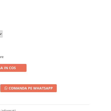
are
A IN COS
COMANDA PE WHATSAPP
informatii