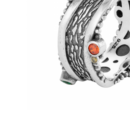
BIJUTERII PENTRU COPII
INELE
INELE
BUTONI
PIERCING
BRATARA TIP ROZARIU
SETURI BIJUTERII
LANTURI TIP ROZARIU
ACE DE CRAVATA
BRATARI PENTRU PICIOR
BUTONI