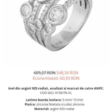
BIJUTERII PENTRU COPII
INELE
INELE
BUTONI
PIERCING
BRATARA TIP ROZARIU
SETURI BIJUTERII
LANTURI TIP ROZARIU
ACE DE CRAVATA
BRATARI PENTRU PICIOR
BUTONI
609,27 RON
548,34 RON
Economisesti:
60,93
RON
Inel din argint 925 rodiat, analizat si marcat de catre ANPC.
COD SKU: 9159I7N-XL
Latime banda inelara:
5 mm/ 15 mm
Piatra:
zirconia fatetata si cubic zirconia
Material:
argint 925 rodiat