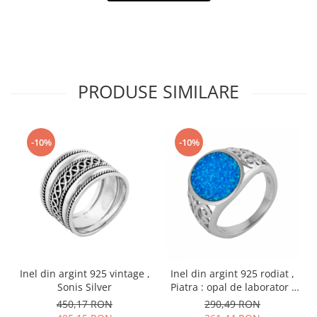
PRODUSE SIMILARE
-10%
-10%
Inel din argint 925 vintage ,
Inel din argint 925 rodiat ,
Sonis Silver
Piatra : opal de laborator ,
Culoare: albastru, Sonis
450,17 RON
290,49 RON
Silver