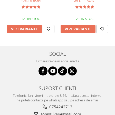
405,15 RON
261,44 RON
IN STOC
IN STOC
VEZI VARIANTE
VEZI VARIANTE
SOCIAL
Urmareste-ne in social media
SUPORT CLIENTI
Telefonic: luni-vineri intre orele 8-16, in afara acestui interval
ne puteti contacta pe whatsapp sau pe adresa de email
0754242713
sonissilver@gmail.com