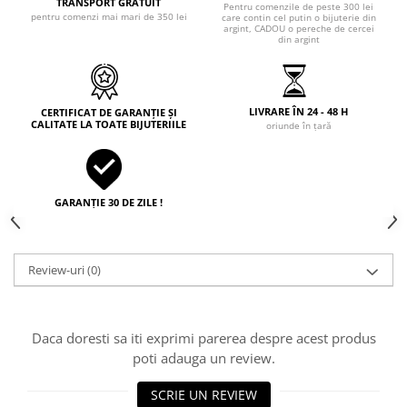
TRANSPORT GRATUIT
Pentru comenzile de peste 300 lei
pentru comenzi mai mari de 350 lei
care contin cel putin o bijuterie din
argint, CADOU o pereche de cercei
din argint
LIVRARE ÎN 24 - 48 H
CERTIFICAT DE GARANȚIE ȘI
CALITATE LA TOATE BIJUTERIILE
oriunde în țară
GARANȚIE 30 DE ZILE !
Review-uri
(0)
Daca doresti sa iti exprimi parerea despre acest produs
poti adauga un review.
SCRIE UN REVIEW