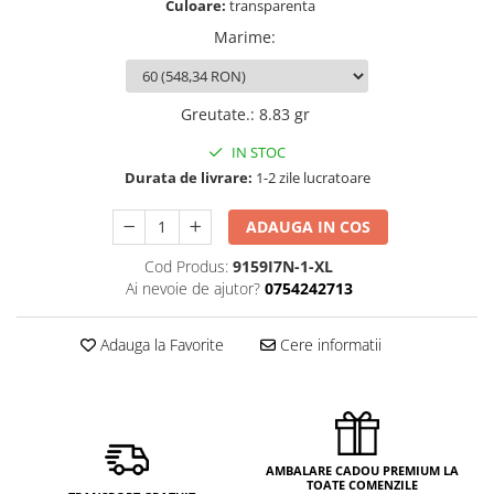
Culoare:
transparenta
Marime
:
Greutate.
:
8.83 gr
IN STOC
Durata de livrare:
1-2 zile lucratoare
ADAUGA IN COS
Cod Produs:
9159I7N-1-XL
Ai nevoie de ajutor?
0754242713
Adauga la Favorite
Cere informatii
AMBALARE CADOU PREMIUM LA
TOATE COMENZILE