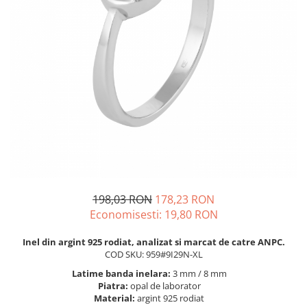
BIJUTERII PENTRU COPII
INELE
INELE
BUTONI
PIERCING
BRATARA TIP ROZARIU
SETURI BIJUTERII
LANTURI TIP ROZARIU
ACE DE CRAVATA
BRATARI PENTRU PICIOR
BUTONI
198,03 RON
178,23 RON
Economisesti:
19,80
RON
Inel din argint 925 rodiat, analizat si marcat de catre ANPC.
COD SKU: 959#9I29N-XL
Latime banda inelara:
3 mm / 8 mm
Piatra:
opal de laborator
Material:
argint 925 rodiat