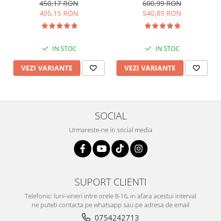
cubic zirconia , Culoare :
450,17 RON
600,99 RON
multicolor , Sonis Silver
405,15 RON
540,89 RON
IN STOC
IN STOC
VEZI VARIANTE
VEZI VARIANTE
SOCIAL
Urmareste-ne in social media
SUPORT CLIENTI
Telefonic: luni-vineri intre orele 8-16, in afara acestui interval
ne puteti contacta pe whatsapp sau pe adresa de email
0754242713