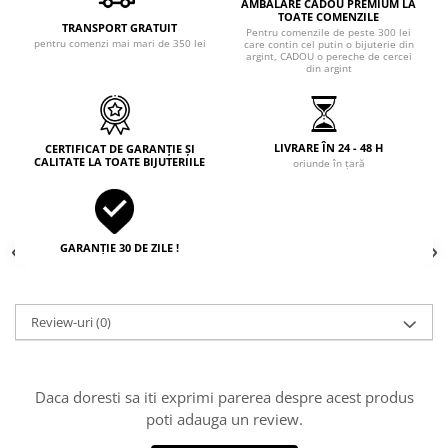
AMBALARE CADOU PREMIUM LA
TOATE COMENZILE
TRANSPORT GRATUIT
Pentru comenzile de peste 300 lei
pentru comenzi mai mari de 350 lei
care contin cel putin o bijuterie din
argint, CADOU o pereche de cercei
din argint
LIVRARE ÎN 24 - 48 H
CERTIFICAT DE GARANȚIE ȘI
CALITATE LA TOATE BIJUTERIILE
oriunde în țară
GARANȚIE 30 DE ZILE !
Review-uri
(0)
Daca doresti sa iti exprimi parerea despre acest produs
poti adauga un review.