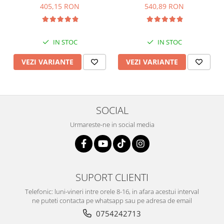
multicolor , Sonis Silver
405,15 RON
540,89 RON
IN STOC
IN STOC
VEZI VARIANTE
VEZI VARIANTE
SOCIAL
Urmareste-ne in social media
SUPORT CLIENTI
Telefonic: luni-vineri intre orele 8-16, in afara acestui interval
ne puteti contacta pe whatsapp sau pe adresa de email
0754242713