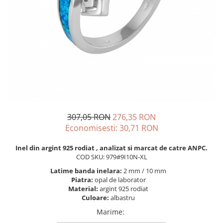
BIJUTERII PENTRU COPII
INELE
INELE
BUTONI
PIERCING
BRATARA TIP ROZARIU
SETURI BIJUTERII
LANTURI TIP ROZARIU
ACE DE CRAVATA
BRATARI PENTRU PICIOR
BUTONI
307,05 RON
276,35 RON
Economisesti:
30,71
RON
Inel din argint 925 rodiat , analizat si marcat de catre ANPC.
COD SKU: 979#9I10N-XL
Latime banda inelara:
2 mm / 10 mm
Piatra:
opal de laborator
Material:
argint 925 rodiat
Culoare:
albastru
Marime
: