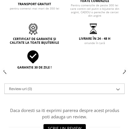
TOATE COMENZILE
TRANSPORT GRATUIT
Pentru comenzile de peste 300 lei
pentru comenzi mai mari de 350 lei
care contin cel putin o bijuterie din
argint, CADOU o pereche de cercei
din argint
LIVRARE ÎN 24 - 48 H
CERTIFICAT DE GARANȚIE ȘI
CALITATE LA TOATE BIJUTERIILE
oriunde în țară
GARANȚIE 30 DE ZILE !
Review-uri
(0)
Daca doresti sa iti exprimi parerea despre acest produs
poti adauga un review.
SCRIE UN REVIEW