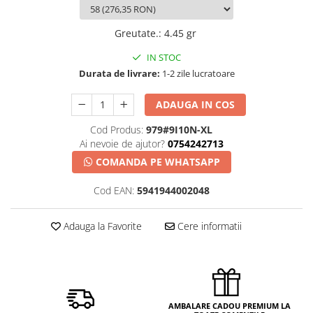
Greutate.
:
4.45 gr
IN STOC
Durata de livrare:
1-2 zile lucratoare
ADAUGA IN COS
Cod Produs:
979#9I10N-XL
Ai nevoie de ajutor?
0754242713
COMANDA PE WHATSAPP
Cod EAN:
5941944002048
Adauga la Favorite
Cere informatii
AMBALARE CADOU PREMIUM LA