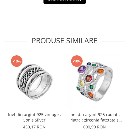
PRODUSE SIMILARE
-10%
-10%
Inel din argint 925 vintage ,
Inel din argint 925 rodiat ,
Sonis Silver
Piatra : zirconia fatetata si
cubic zirconia , Culoare :
450,17 RON
600,99 RON