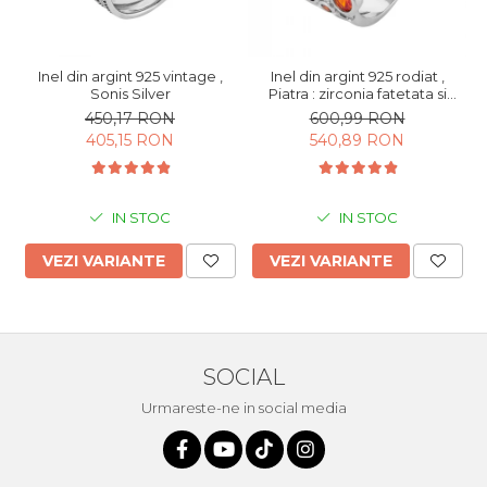
Inel din argint 925 vintage ,
Inel din argint 925 rodiat ,
Sonis Silver
Piatra : zirconia fatetata si
cubic zirconia , Culoare :
450,17 RON
600,99 RON
multicolor , Sonis Silver
405,15 RON
540,89 RON
IN STOC
IN STOC
VEZI VARIANTE
VEZI VARIANTE
SOCIAL
Urmareste-ne in social media