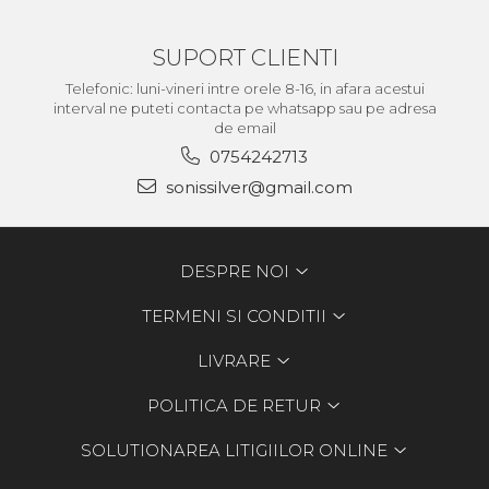
SUPORT CLIENTI
Telefonic: luni-vineri intre orele 8-16, in afara acestui
interval ne puteti contacta pe whatsapp sau pe adresa
de email
0754242713
sonissilver@gmail.com
DESPRE NOI
TERMENI SI CONDITII
LIVRARE
POLITICA DE RETUR
SOLUTIONAREA LITIGIILOR ONLINE