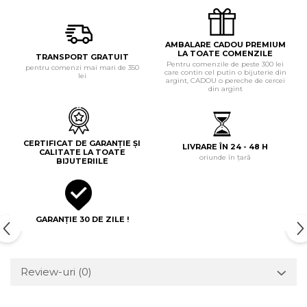
AMBALARE CADOU PREMIUM
LA TOATE COMENZILE
TRANSPORT GRATUIT
Pentru comenzile de peste 300 lei
pentru comenzi mai mari de 350
care contin cel putin o bijuterie din
lei
argint, CADOU o pereche de cercei
din argint
CERTIFICAT DE GARANȚIE ȘI
LIVRARE ÎN 24 - 48 H
CALITATE LA TOATE
oriunde în țară
BIJUTERIILE
GARANȚIE 30 DE ZILE !
Review-uri
(0)