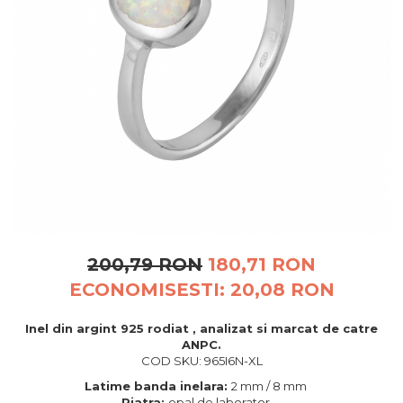
BIJUTERII PENTRU COPII
INELE
INELE
BUTONI
PIERCING
BRATARA TIP ROZARIU
SETURI BIJUTERII
LANTURI TIP ROZARIU
ACE DE CRAVATA
BRATARI PENTRU PICIOR
BUTONI
200,79 RON
180,71 RON
ECONOMISESTI:
20,08
RON
Inel din argint 925 rodiat , analizat si marcat de catre
ANPC.
COD SKU: 965I6N-XL
Latime banda inelara:
2 mm / 8 mm
Piatra:
opal de laborator