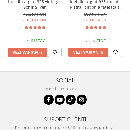
Inel din argint 925 vintage ,
Inel din argint 925 rodiat ,
Sonis Silver
Piatra : zirconia fatetata si
cubic zirconia , Culoare :
450,17 RON
600,99 RON
multicolor , Sonis Silver
405,15 RON
540,89 RON
IN STOC
IN STOC
VEZI VARIANTE
VEZI VARIANTE
SOCIAL
Urmareste-ne in social media
SUPORT CLIENTI
Telefonic: luni-vineri intre orele 8-16, in afara acestui interval