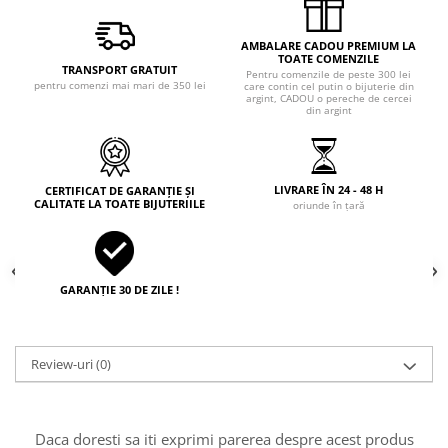
AMBALARE CADOU PREMIUM LA
TOATE COMENZILE
TRANSPORT GRATUIT
Pentru comenzile de peste 300 lei
pentru comenzi mai mari de 350 lei
care contin cel putin o bijuterie din
argint, CADOU o pereche de cercei
din argint
LIVRARE ÎN 24 - 48 H
CERTIFICAT DE GARANȚIE ȘI
CALITATE LA TOATE BIJUTERIILE
oriunde în țară
GARANȚIE 30 DE ZILE !
Review-uri
(0)
Daca doresti sa iti exprimi parerea despre acest produs