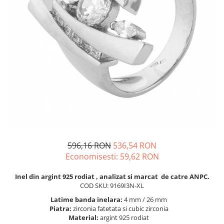
BIJUTERII PENTRU COPII
INELE
INELE
BUTONI
PIERCING
BRATARA TIP ROZARIU
SETURI BIJUTERII
LANTURI TIP ROZARIU
ACE DE CRAVATA
BRATARI PENTRU PICIOR
BUTONI
596,16 RON
536,54 RON
Economisesti:
59,62
RON
Inel din argint 925 rodiat , analizat si marcat de catre ANPC.
COD SKU: 9169I3N-XL
Latime banda inelara:
4 mm / 26 mm
Piatra:
zirconia fatetata si cubic zirconia
Material:
argint 925 rodiat