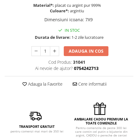
Material*:
placat cu argint pur 999%
Culoare*:
argintiu
Dimensiuni icoana
:
7X9
IN STOC
Durata de livrare:
1-2 zile lucratoare
ADAUGA IN COS
Cod Produs:
31041
Ai nevoie de ajutor?
0754242713
Adauga la Favorite
Cere informatii
AMBALARE CADOU PREMIUM LA
TOATE COMENZILE
TRANSPORT GRATUIT
Pentru comenzile de peste 300 lei
pentru comenzi mai mari de 350 lei
care contin cel putin o bijuterie din
argint, CADOU o pereche de cercei