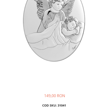
BIJUTERII PENTRU COPII
INELE
INELE
BUTONI
PIERCING
BRATARA TIP ROZARIU
SETURI BIJUTERII
LANTURI TIP ROZARIU
ACE DE CRAVATA
BRATARI PENTRU PICIOR
BUTONI
149,00 RON
COD SKU: 31041