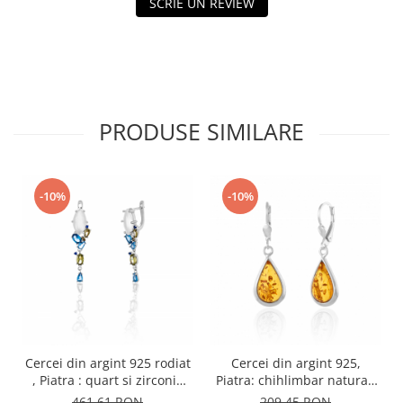
SCRIE UN REVIEW
PRODUSE SIMILARE
-10%
-10%
Cercei din argint 925 rodiat
Cercei din argint 925,
, Piatra : quart si zirconia
Piatra: chihlimbar natural,
fatetata , Culoare :
Culoare: galben miere,
461,61 RON
209,45 RON