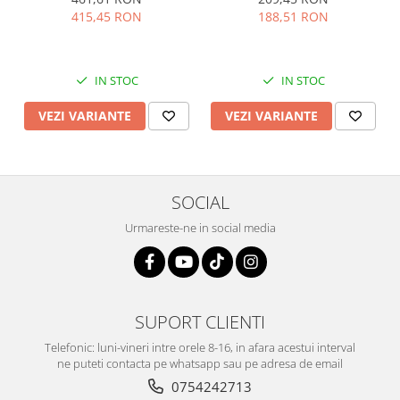
multicolor ,
415,45 RON
188,51 RON
IN STOC
IN STOC
VEZI VARIANTE
VEZI VARIANTE
SOCIAL
Urmareste-ne in social media
SUPORT CLIENTI
Telefonic: luni-vineri intre orele 8-16, in afara acestui interval
ne puteti contacta pe whatsapp sau pe adresa de email
0754242713