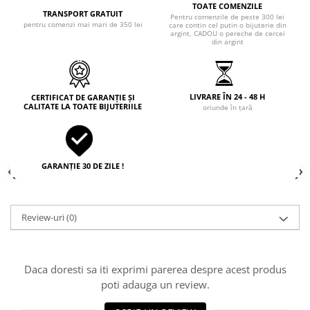
TOATE COMENZILE
TRANSPORT GRATUIT
Pentru comenzile de peste 300 lei
pentru comenzi mai mari de 350 lei
care contin cel putin o bijuterie din
argint, CADOU o pereche de cercei
din argint
LIVRARE ÎN 24 - 48 H
CERTIFICAT DE GARANȚIE ȘI
CALITATE LA TOATE BIJUTERIILE
oriunde în țară
GARANȚIE 30 DE ZILE !
Review-uri
(0)
Daca doresti sa iti exprimi parerea despre acest produs
poti adauga un review.