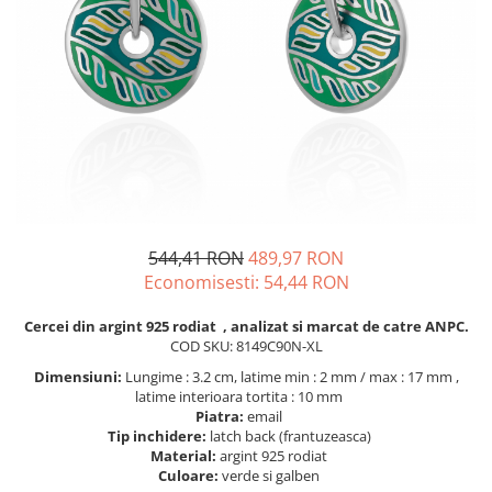
BIJUTERII PENTRU COPII
INELE
INELE
BUTONI
PIERCING
BRATARA TIP ROZARIU
SETURI BIJUTERII
LANTURI TIP ROZARIU
ACE DE CRAVATA
BRATARI PENTRU PICIOR
BUTONI
544,41 RON
489,97 RON
Economisesti:
54,44
RON
Cercei din argint 925 rodiat , analizat si marcat de catre ANPC.
COD SKU: 8149C90N-XL
Dimensiuni:
Lungime : 3.2 cm, latime min : 2 mm / max : 17 mm ,
latime interioara tortita : 10 mm
Piatra:
email
Tip inchidere:
latch back (frantuzeasca)
Material:
argint 925 rodiat
Culoare:
verde si galben