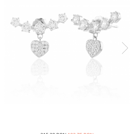
BIJUTERII PENTRU COPII
INELE
INELE
BUTONI
PIERCING
BRATARA TIP ROZARIU
SETURI BIJUTERII
LANTURI TIP ROZARIU
ACE DE CRAVATA
BRATARI PENTRU PICIOR
BUTONI