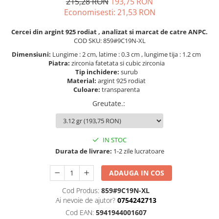
215,28 RON
193,75 RON
Economisesti:
21,53
RON
Cercei din argint 925 rodiat , analizat si marcat de catre ANPC.
COD SKU: 859#9C19N-XL
Dimensiuni:
Lungime : 2 cm, latime : 0.3 cm , lungime tija : 1.2 cm
Piatra:
zirconia fatetata si cubic zirconia
Tip inchidere:
surub
Material:
argint 925 rodiat
Culoare:
transparenta
Greutate.
:
IN STOC
Durata de livrare:
1-2 zile lucratoare
ADAUGA IN COS
Cod Produs:
859#9C19N-XL
Ai nevoie de ajutor?
0754242713
Cod EAN:
5941944001607