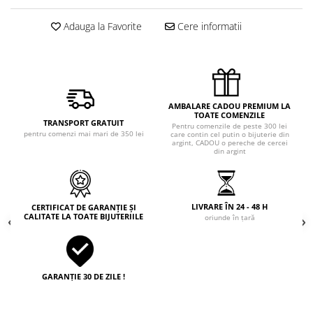
Adauga la Favorite
Cere informatii
AMBALARE CADOU PREMIUM LA
TOATE COMENZILE
TRANSPORT GRATUIT
Pentru comenzile de peste 300 lei
pentru comenzi mai mari de 350 lei
care contin cel putin o bijuterie din
argint, CADOU o pereche de cercei
din argint
LIVRARE ÎN 24 - 48 H
CERTIFICAT DE GARANȚIE ȘI
CALITATE LA TOATE BIJUTERIILE
oriunde în țară
GARANȚIE 30 DE ZILE !