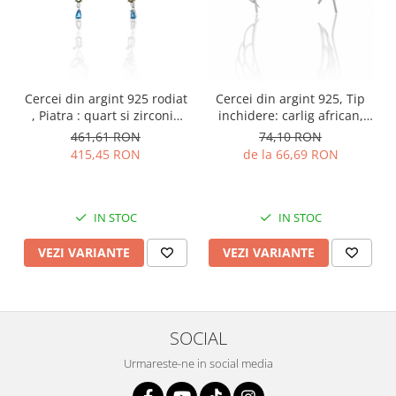
Cercei din argint 925 rodiat
Cercei din argint 925, Tip
, Piatra : quart si zirconia
inchidere: carlig african,
fatetata , Culoare :
Piatra: cubic zirconia,
461,61 RON
74,10 RON
multicolor ,
Culoare: transparenta,
415,45 RON
de la 66,69 RON
Sonis Silver
IN STOC
IN STOC
VEZI VARIANTE
VEZI VARIANTE
SOCIAL
Urmareste-ne in social media