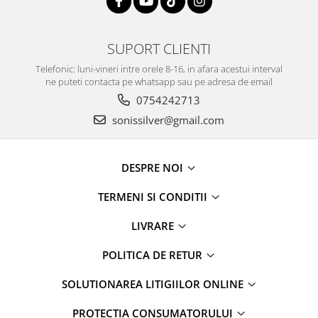
SUPORT CLIENTI
Telefonic: luni-vineri intre orele 8-16, in afara acestui interval
ne puteti contacta pe whatsapp sau pe adresa de email
0754242713
sonissilver@gmail.com
DESPRE NOI
TERMENI SI CONDITII
LIVRARE
POLITICA DE RETUR
SOLUTIONAREA LITIGIILOR ONLINE
PROTECȚIA CONSUMATORULUI