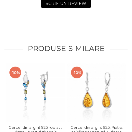
SCRIE UN REVIEW
PRODUSE SIMILARE
-10%
-10%
Cercei din argint 925 rodiat ,
Cercei din argint 925, Piatra:
Piatra : quart si zirconia
chihlimbar natural, Culoare: