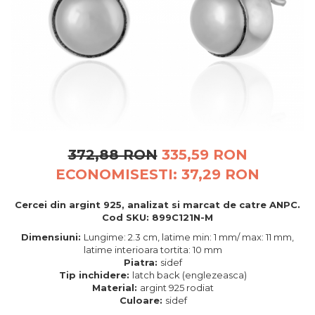
BIJUTERII PENTRU COPII
INELE
INELE
BUTONI
PIERCING
BRATARA TIP ROZARIU
SETURI BIJUTERII
LANTURI TIP ROZARIU
ACE DE CRAVATA
BRATARI PENTRU PICIOR
BUTONI
372,88 RON
335,59 RON
ECONOMISESTI:
37,29
RON
Cercei din argint 925, analizat si marcat de catre ANPC.
Cod SKU: 899C121N-M
Dimensiuni:
Lungime: 2.3 cm, latime min: 1 mm/ max: 11 mm,
latime interioara tortita: 10 mm
Piatra:
sidef
Tip inchidere:
latch back (englezeasca)
Material:
argint 925 rodiat
Culoare:
sidef