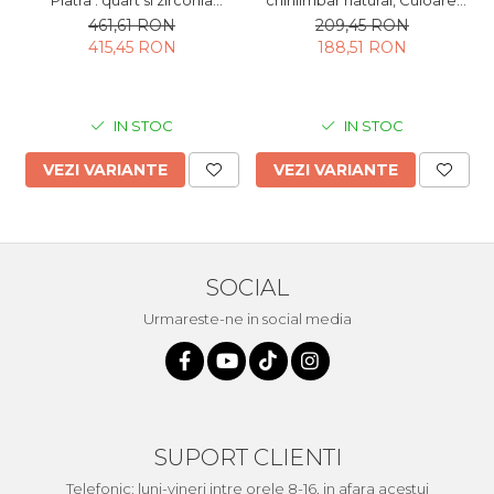
fatetata , Culoare : multicolor
galben miere,
461,61 RON
209,45 RON
,
415,45 RON
188,51 RON
IN STOC
IN STOC
VEZI VARIANTE
VEZI VARIANTE
SOCIAL
Urmareste-ne in social media
SUPORT CLIENTI
Telefonic: luni-vineri intre orele 8-16, in afara acestui