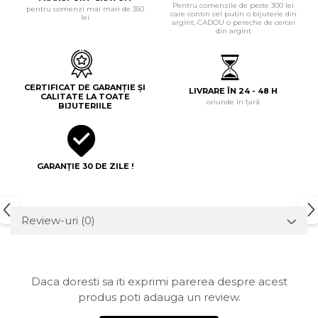
Pentru comenzile de peste 300 lei
pentru comenzi mai mari de 350
care contin cel putin o bijuterie din
lei
argint, CADOU o pereche de cercei
din argint
CERTIFICAT DE GARANȚIE ȘI
LIVRARE ÎN 24 - 48 H
CALITATE LA TOATE
oriunde în țară
BIJUTERIILE
GARANȚIE 30 DE ZILE !
Review-uri
(0)
Daca doresti sa iti exprimi parerea despre acest
produs poti adauga un review.