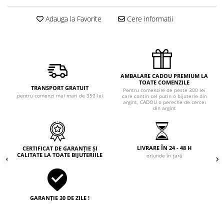
Adauga la Favorite
Cere informatii
AMBALARE CADOU PREMIUM LA
TOATE COMENZILE
TRANSPORT GRATUIT
Pentru comenzile de peste 300 lei
pentru comenzi mai mari de 350 lei
care contin cel putin o bijuterie din
argint, CADOU o pereche de cercei
din argint
LIVRARE ÎN 24 - 48 H
CERTIFICAT DE GARANȚIE ȘI
CALITATE LA TOATE BIJUTERIILE
oriunde în țară
GARANȚIE 30 DE ZILE !