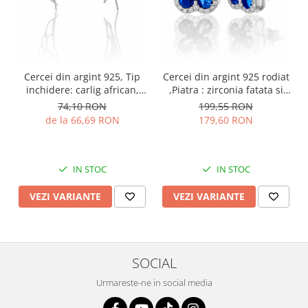
Cercei din argint 925, Tip
Cercei din argint 925 rodiat
inchidere: carlig african,
,Piatra : zirconia fatata si
Piatra: cubic zirconia,
cubic zirconia, Culoare :
74,10 RON
199,55 RON
Culoare: transparenta,
albastru trasparenta ,Sonis
de la 66,69 RON
179,60 RON
Sonis Silver
Silver
IN STOC
IN STOC
VEZI VARIANTE
VEZI VARIANTE
SOCIAL
Urmareste-ne in social media