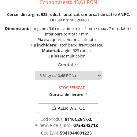
Economisesti:
45,61
RON
Cercei din argint 925 rodiat , analizat si marcat de catre ANPC.
COD SKU: 8110C26N-XL
Dimensiuni:
Lungime : 3.6 cm, latime min : 2 mm / max : 7 mm, latime
interioara tortita : 7 mm
Piatra:
quart si zirconia fatetata
Tip inchidere:
latch back (frantuzeasca)
Material:
argint 925 rodiat
Culoare:
multicolor
Greutate.
:
STOC EPUIZAT
Durata de livrare:
1
ALERTA STOC
Cod Produs:
8110C26N-XL
Ai nevoie de ajutor?
0754242713
Cod EAN:
5941944001225