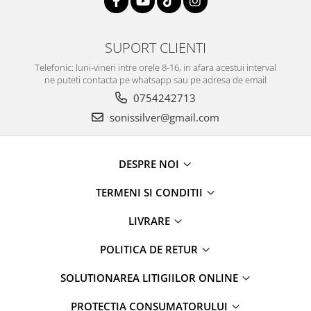
SUPORT CLIENTI
Telefonic: luni-vineri intre orele 8-16, in afara acestui interval
ne puteti contacta pe whatsapp sau pe adresa de email
0754242713
sonissilver@gmail.com
DESPRE NOI
TERMENI SI CONDITII
LIVRARE
POLITICA DE RETUR
SOLUTIONAREA LITIGIILOR ONLINE
PROTECȚIA CONSUMATORULUI