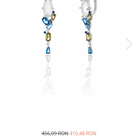
BIJUTERII PENTRU COPII
INELE
INELE
BUTONI
PIERCING
BRATARA TIP ROZARIU
SETURI BIJUTERII
LANTURI TIP ROZARIU
ACE DE CRAVATA
BRATARI PENTRU PICIOR
BUTONI
456,09 RON
410,48 RON