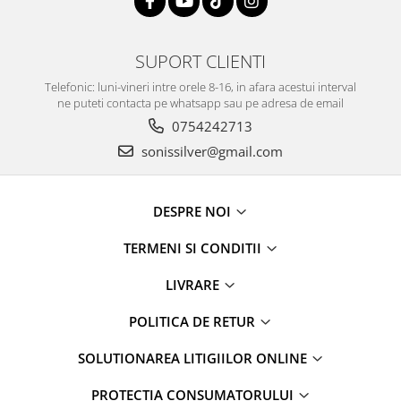
SUPORT CLIENTI
Telefonic: luni-vineri intre orele 8-16, in afara acestui interval
ne puteti contacta pe whatsapp sau pe adresa de email
0754242713
sonissilver@gmail.com
DESPRE NOI
TERMENI SI CONDITII
LIVRARE
POLITICA DE RETUR
SOLUTIONAREA LITIGIILOR ONLINE
PROTECȚIA CONSUMATORULUI