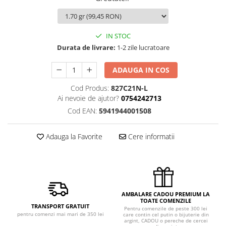
IN STOC
Durata de livrare:
1-2 zile lucratoare
ADAUGA IN COS
Cod Produs:
827C21N-L
Ai nevoie de ajutor?
0754242713
Cod EAN:
5941944001508
Adauga la Favorite
Cere informatii
AMBALARE CADOU PREMIUM LA
TOATE COMENZILE
TRANSPORT GRATUIT
Pentru comenzile de peste 300 lei
pentru comenzi mai mari de 350 lei
care contin cel putin o bijuterie din
argint, CADOU o pereche de cercei