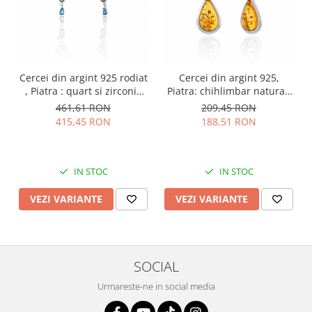
Cercei din argint 925 rodiat
Cercei din argint 925,
, Piatra : quart si zirconia
Piatra: chihlimbar natural,
fatetata , Culoare :
Culoare: galben miere,
461,61 RON
209,45 RON
multicolor ,
415,45 RON
188,51 RON
IN STOC
IN STOC
VEZI VARIANTE
VEZI VARIANTE
SOCIAL
Urmareste-ne in social media