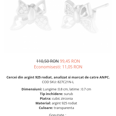
BIJUTERII PENTRU COPII
INELE
INELE
BUTONI
PIERCING
BRATARA TIP ROZARIU
SETURI BIJUTERII
LANTURI TIP ROZARIU
ACE DE CRAVATA
BRATARI PENTRU PICIOR
BUTONI
110,50 RON
99,45 RON
Economisesti:
11,05
RON
Cercei din argint 925 rodiat, analizat si marcat de catre ANPC.
COD SKU: 827C21N-L
Dimensiuni:
Lungime :0.8 cm, latime : 0.7 cm
Tip inchidere:
surub
Piatra:
cubic zirconia
Material:
argint 925 rodiat
Culoare:
transparenta
Greutate.
: