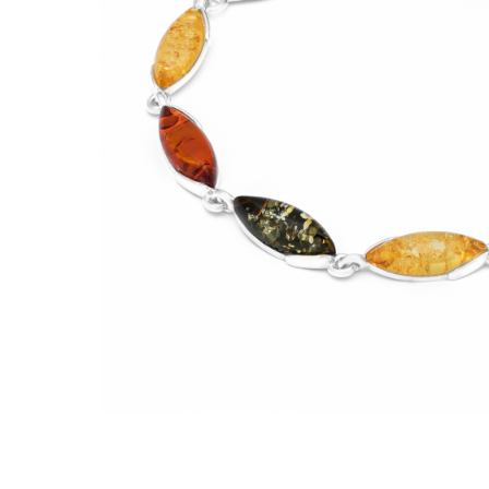
BIJUTERII PENTRU COPII
INELE
INELE
BUTONI
PIERCING
BRATARA TIP ROZARIU
SETURI BIJUTERII
LANTURI TIP ROZARIU
ACE DE CRAVATA
BRATARI PENTRU PICIOR
BUTONI