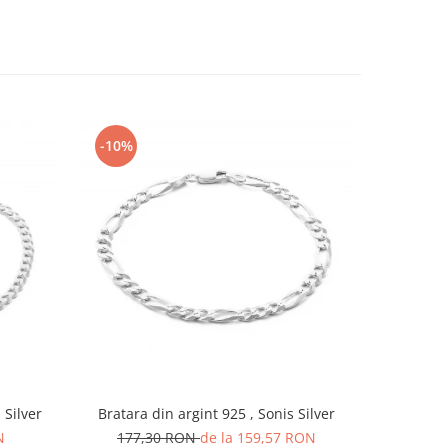
-10%
-10%
 925 , Sonis Silver
Bratara din argint 925 , Sonis Silver
Bratara din
N
177,30 RON
de la 159,57 RON