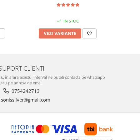
12
IN STOC
VEZI VARIANTE
V
SUPORT CLIENTI
-16, in afara acestui interval ne puteti contacta pe whatsapp
sau pe adresa de email
0754242713
sonissilver@gmail.com