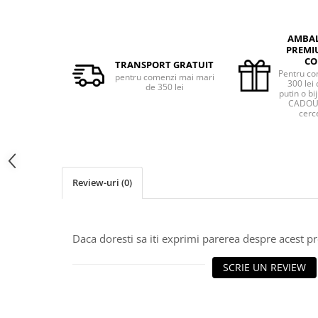
AMBA
PREMI
CO
TRANSPORT GRATUIT
Pentru co
pentru comenzi mai mari
300 lei 
de 350 lei
putin o bij
CADOU 
cerce
Review-uri
(0)
Daca doresti sa iti exprimi parerea despre acest 
SCRIE UN REVIEW