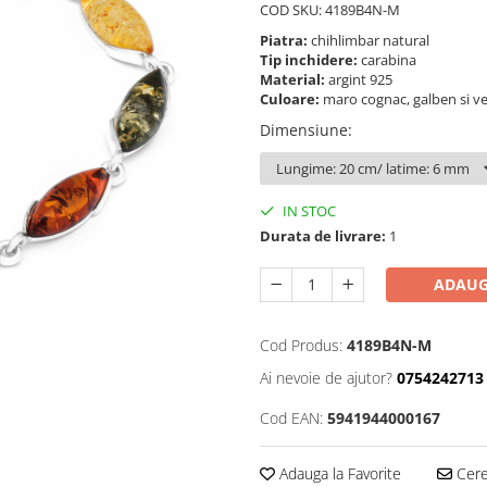
COD SKU: 4189B4N-M
Piatra:
chihlimbar natural
Tip inchidere:
carabina
Material:
argint 925
Culoare:
maro cognac, galben si v
Dimensiune
:
IN STOC
Durata de livrare:
1
ADAUG
Cod Produs:
4189B4N-M
Ai nevoie de ajutor?
0754242713
Cod EAN:
5941944000167
Adauga la Favorite
Cere 