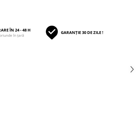
ARE ÎN 24 - 48 H
GARANȚIE 30 DE ZILE !
oriunde în țară