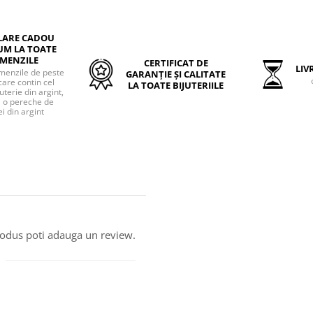
LARE CADOU
UM LA TOATE
MENZILE
CERTIFICAT DE
LIVR
menzile de peste
GARANȚIE ȘI CALITATE
care contin cel
LA TOATE BIJUTERIILE
uterie din argint,
o pereche de
i din argint
produs poti adauga un review.