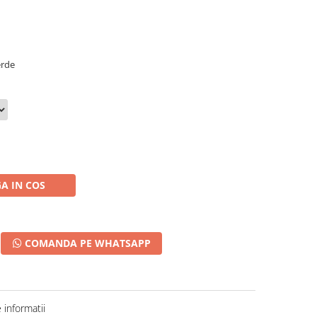
erde
A IN COS
COMANDA PE WHATSAPP
informatii