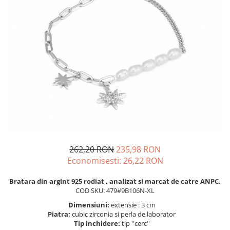
BIJUTERII PENTRU COPII
INELE
INELE
BUTONI
PIERCING
BRATARA TIP ROZARIU
SETURI BIJUTERII
LANTURI TIP ROZARIU
ACE DE CRAVATA
BRATARI PENTRU PICIOR
BUTONI
262,20 RON
235,98 RON
Economisesti:
26,22
RON
Bratara din argint 925 rodiat , analizat si marcat de catre ANPC.
COD SKU: 479#9B106N-XL
Dimensiuni:
extensie : 3 cm
Piatra:
cubic zirconia si perla de laborator
Tip inchidere:
tip ''cerc''