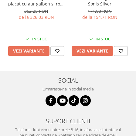
placat cu aur galben si rose
Sonis Silver
de 14 kt , Sonis Silver
362,25 RON
171,90 RON
de la 326,03 RON
de la 154,71 RON
IN STOC
IN STOC
VEZI VARIANTE
VEZI VARIANTE
SOCIAL
Urmareste-ne in social media
SUPORT CLIENTI
Telefonic: luni-vineri intre orele 8-16, in afara acestui interval
ne puteti contacta pe whatsapp sau pe adresa de email