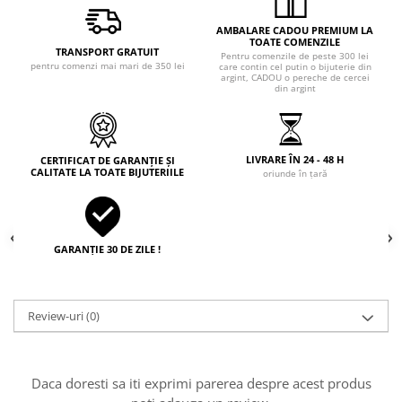
AMBALARE CADOU PREMIUM LA
TOATE COMENZILE
TRANSPORT GRATUIT
Pentru comenzile de peste 300 lei
pentru comenzi mai mari de 350 lei
care contin cel putin o bijuterie din
argint, CADOU o pereche de cercei
din argint
LIVRARE ÎN 24 - 48 H
CERTIFICAT DE GARANȚIE ȘI
CALITATE LA TOATE BIJUTERIILE
oriunde în țară
GARANȚIE 30 DE ZILE !
Review-uri
(0)
Daca doresti sa iti exprimi parerea despre acest produs