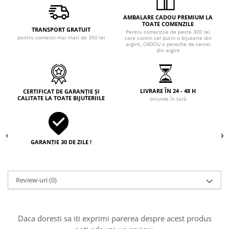
AMBALARE CADOU PREMIUM LA
TOATE COMENZILE
TRANSPORT GRATUIT
Pentru comenzile de peste 300 lei
pentru comenzi mai mari de 350 lei
care contin cel putin o bijuterie din
argint, CADOU o pereche de cercei
din argint
LIVRARE ÎN 24 - 48 H
CERTIFICAT DE GARANȚIE ȘI
CALITATE LA TOATE BIJUTERIILE
oriunde în țară
GARANȚIE 30 DE ZILE !
Review-uri
(0)
Daca doresti sa iti exprimi parerea despre acest produs