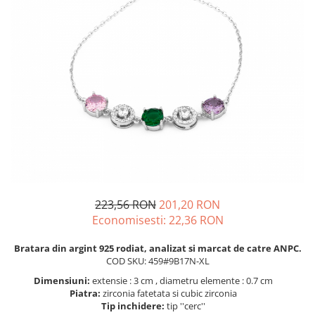
BIJUTERII PENTRU COPII
INELE
INELE
BUTONI
PIERCING
BRATARA TIP ROZARIU
SETURI BIJUTERII
LANTURI TIP ROZARIU
ACE DE CRAVATA
BRATARI PENTRU PICIOR
BUTONI
223,56 RON
201,20 RON
Economisesti:
22,36
RON
Bratara din argint 925 rodiat, analizat si marcat de catre ANPC.
COD SKU: 459#9B17N-XL
Dimensiuni:
extensie : 3 cm , diametru elemente : 0.7 cm
Piatra:
zirconia fatetata si cubic zirconia
Tip inchidere:
tip ''cerc''