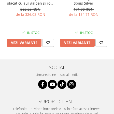
placat cu aur galben si rose
Sonis Silver
de 14 kt , Sonis Silver
362,25 RON
171,90 RON
de la 326,03 RON
de la 154,71 RON
IN STOC
IN STOC
VEZI VARIANTE
VEZI VARIANTE
SOCIAL
Urmareste-ne in social media
SUPORT CLIENTI
Telefonic: luni-vineri intre orele 8-16, in afara acestui interval
ne puteti contacta pe whatsapp sau pe adresa de email