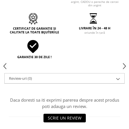
argint, CADOU o pereche de cercei
din argint
LIVRARE ÎN 24 - 48 H
CERTIFICAT DE GARANȚIE ȘI
CALITATE LA TOATE BIJUTERIILE
oriunde în țară
GARANȚIE 30 DE ZILE !
Review-uri
(0)
Daca doresti sa iti exprimi parerea despre acest produs
poti adauga un review.
SCRIE UN REVIEW