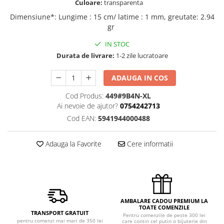
Culoare:
transparenta
Dimensiune*
:
Lungime : 15 cm/ latime : 1 mm, greutate: 2.94
gr
IN STOC
Durata de livrare:
1-2 zile lucratoare
ADAUGA IN COS
Cod Produs:
449#9B4N-XL
Ai nevoie de ajutor?
0754242713
Cod EAN:
5941944000488
Adauga la Favorite
Cere informatii
AMBALARE CADOU PREMIUM LA
TOATE COMENZILE
TRANSPORT GRATUIT
Pentru comenzile de peste 300 lei
pentru comenzi mai mari de 350 lei
care contin cel putin o bijuterie din