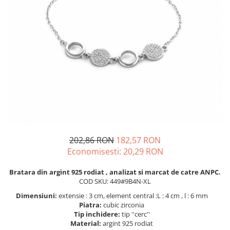
BIJUTERII PENTRU COPII
INELE
INELE
BUTONI
PIERCING
BRATARA TIP ROZARIU
SETURI BIJUTERII
LANTURI TIP ROZARIU
ACE DE CRAVATA
BRATARI PENTRU PICIOR
BUTONI
202,86 RON
182,57 RON
Economisesti:
20,29
RON
Bratara din argint 925 rodiat , analizat si marcat de catre ANPC.
COD SKU: 449#9B4N-XL
Dimensiuni:
extensie : 3 cm, element central :L : 4 cm , l : 6 mm
Piatra:
cubic zirconia
Tip inchidere:
tip ''cerc''
Material:
argint 925 rodiat