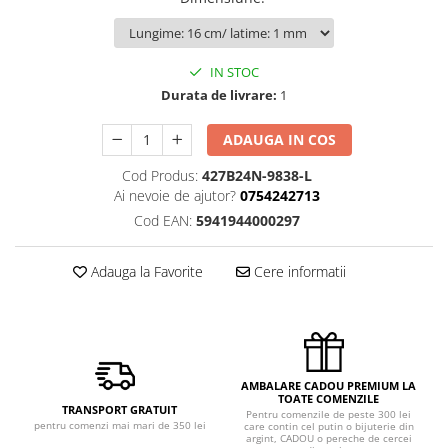
IN STOC
Durata de livrare:
1
ADAUGA IN COS
Cod Produs:
427B24N-9838-L
Ai nevoie de ajutor?
0754242713
Cod EAN:
5941944000297
Adauga la Favorite
Cere informatii
AMBALARE CADOU PREMIUM LA
TOATE COMENZILE
TRANSPORT GRATUIT
Pentru comenzile de peste 300 lei
pentru comenzi mai mari de 350 lei
care contin cel putin o bijuterie din
argint, CADOU o pereche de cercei