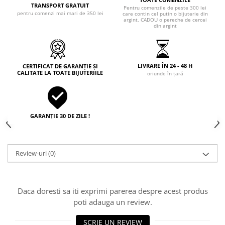
TRANSPORT GRATUIT
Pentru comenzile de peste 300 lei
pentru comenzi mai mari de 350 lei
care contin cel putin o bijuterie din
argint, CADOU o pereche de cercei
din argint
LIVRARE ÎN 24 - 48 H
CERTIFICAT DE GARANȚIE ȘI
CALITATE LA TOATE BIJUTERIILE
oriunde în țară
GARANȚIE 30 DE ZILE !
Review-uri
(0)
Daca doresti sa iti exprimi parerea despre acest produs
poti adauga un review.
SCRIE UN REVIEW