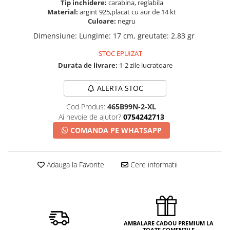
Tip inchidere:
carabina, reglabila
Material:
argint 925,placat cu aur de 14 kt
Culoare:
negru
Dimensiune
:
Lungime: 17 cm, greutate: 2.83 gr
STOC EPUIZAT
Durata de livrare:
1-2 zile lucratoare
ALERTA STOC
Cod Produs:
465B99N-2-XL
Ai nevoie de ajutor?
0754242713
COMANDA PE WHATSAPP
Adauga la Favorite
Cere informatii
AMBALARE CADOU PREMIUM LA
TOATE COMENZILE