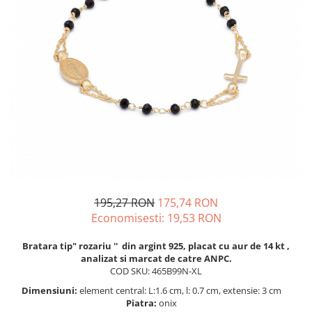
BIJUTERII PENTRU COPII
INELE
INELE
BUTONI
PIERCING
BRATARA TIP ROZARIU
SETURI BIJUTERII
LANTURI TIP ROZARIU
ACE DE CRAVATA
BRATARI PENTRU PICIOR
BUTONI
195,27 RON
175,74 RON
Economisesti:
19,53
RON
Bratara tip" rozariu '' din argint 925, placat cu aur de 14 kt ,
analizat si marcat de catre ANPC.
COD SKU: 465B99N-XL
Dimensiuni:
element central: L:1.6 cm, l: 0.7 cm, extensie: 3 cm
Piatra:
onix