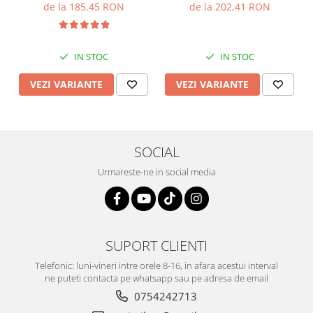
negru , Sonis Silver
de la 185,45 RON
de la 202,41 RON
IN STOC
IN STOC
VEZI VARIANTE
VEZI VARIANTE
SOCIAL
Urmareste-ne in social media
SUPORT CLIENTI
Telefonic: luni-vineri intre orele 8-16, in afara acestui interval
ne puteti contacta pe whatsapp sau pe adresa de email
0754242713