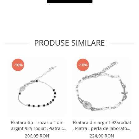
PRODUSE SIMILARE
-10%
-10%
Bratara tip '' rozariu " din
Bratara din argint 925rodiat
argint 925 rodiat ,Piatra :
, Piatra : perla de laborator ,
onix fatetat , Culoare :
Culoare : alb ,Sonis Silver
206,05 RON
224,90 RON