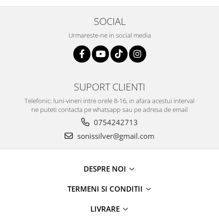
SOCIAL
Urmareste-ne in social media
SUPORT CLIENTI
Telefonic: luni-vineri intre orele 8-16, in afara acestui interval
ne puteti contacta pe whatsapp sau pe adresa de email
0754242713
sonissilver@gmail.com
DESPRE NOI
TERMENI SI CONDITII
LIVRARE