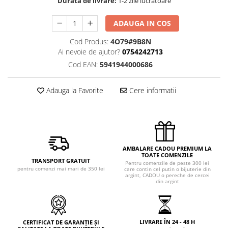
Durata de livrare:
1-2 zile lucratoare
ADAUGA IN COS
Cod Produs:
4O79#9B8N
Ai nevoie de ajutor?
0754242713
Cod EAN:
5941944000686
Adauga la Favorite
Cere informatii
AMBALARE CADOU PREMIUM LA
TOATE COMENZILE
TRANSPORT GRATUIT
Pentru comenzile de peste 300 lei
pentru comenzi mai mari de 350 lei
care contin cel putin o bijuterie din
argint, CADOU o pereche de cercei
din argint
LIVRARE ÎN 24 - 48 H
CERTIFICAT DE GARANȚIE ȘI