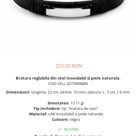
BIJUTERII PENTRU COPII
INELE
INELE
BUTONI
PIERCING
BRATARA TIP ROZARIU
SETURI BIJUTERII
LANTURI TIP ROZARIU
ACE DE CRAVATA
BRATARI PENTRU PICIOR
BUTONI
253,50 RON
Bratara reglabila din otel inoxidabil si piele naturala.
COD SKU: 4O79#9B8N
Dimensiuni:
lungime: 22 cm, latime: 10 mm, placuta: L: 3 cm, l: 6 mm
Greutatea:
13.11 gr
Tip inchidere:
tip ''bratara de ceas''
Material:
otel inoxidabil si piele naturala
Culoare:
negru
IN STOC