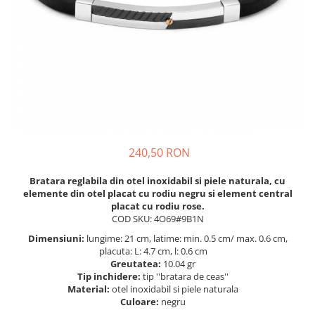
BIJUTERII PENTRU COPII
INELE
INELE
BUTONI
PIERCING
BRATARA TIP ROZARIU
SETURI BIJUTERII
LANTURI TIP ROZARIU
ACE DE CRAVATA
BRATARI PENTRU PICIOR
BUTONI
240,50 RON
Bratara reglabila din otel inoxidabil si piele naturala, cu
elemente din otel placat cu rodiu negru si element central
placat cu rodiu rose.
COD SKU: 4O69#9B1N
Dimensiuni:
lungime: 21 cm, latime: min. 0.5 cm/ max. 0.6 cm,
placuta: L: 4.7 cm, l: 0.6 cm
Greutatea:
10.04 gr
Tip inchidere:
tip ''bratara de ceas''
Material:
otel inoxidabil si piele naturala
Culoare:
negru