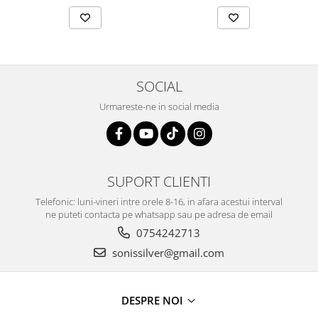
SOCIAL
Urmareste-ne in social media
SUPORT CLIENTI
Telefonic: luni-vineri intre orele 8-16, in afara acestui interval
ne puteti contacta pe whatsapp sau pe adresa de email
0754242713
sonissilver@gmail.com
DESPRE NOI