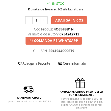
IN STOC
Durata de livrare:
1-2 zile lucratoare
ADAUGA IN COS
Cod Produs:
4O69#9B1N
Ai nevoie de ajutor?
0754242713
COMANDA PE WHATSAPP
Cod EAN:
5941944000679
Adauga la Favorite
Cere informatii
AMBALARE CADOU PREMIUM LA
TOATE COMENZILE
TRANSPORT GRATUIT
Pentru comenzile de peste 300 lei
pentru comenzi mai mari de 350 lei
care contin cel putin o bijuterie din
argint, CADOU o pereche de cercei
din argint