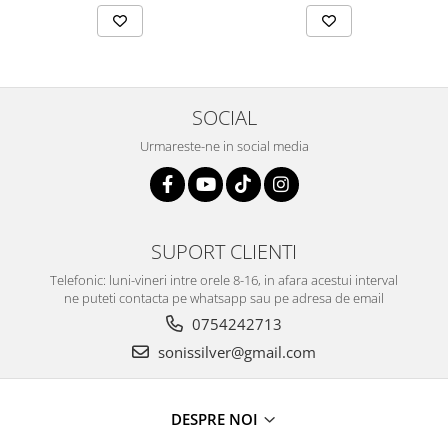
SOCIAL
Urmareste-ne in social media
SUPORT CLIENTI
Telefonic: luni-vineri intre orele 8-16, in afara acestui interval
ne puteti contacta pe whatsapp sau pe adresa de email
0754242713
sonissilver@gmail.com
DESPRE NOI