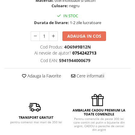
Material:
otel inoxidabil si silicon
Culoare:
negru
IN STOC
Durata de livrare:
1-2 zile lucratoare
ADAUGA IN COS
Cod Produs:
4O69#9B12N
Ai nevoie de ajutor?
0754242713
Cod EAN:
5941944000679
Adauga la Favorite
Cere informatii
AMBALARE CADOU PREMIUM LA
TOATE COMENZILE
TRANSPORT GRATUIT
Pentru comenzile de peste 300 lei
pentru comenzi mai mari de 350 lei
care contin cel putin o bijuterie din
argint, CADOU o pereche de cercei
din argint