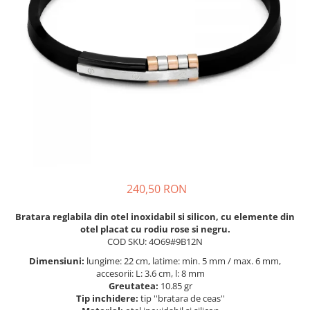
BIJUTERII PENTRU COPII
INELE
INELE
BUTONI
PIERCING
BRATARA TIP ROZARIU
SETURI BIJUTERII
LANTURI TIP ROZARIU
ACE DE CRAVATA
BRATARI PENTRU PICIOR
BUTONI
240,50 RON
Bratara reglabila din otel inoxidabil si silicon, cu elemente din
otel placat cu rodiu rose si negru.
COD SKU: 4O69#9B12N
Dimensiuni:
lungime: 22 cm, latime: min. 5 mm / max. 6 mm,
accesorii: L: 3.6 cm, l: 8 mm
Greutatea:
10.85 gr
Tip inchidere:
tip ''bratara de ceas''