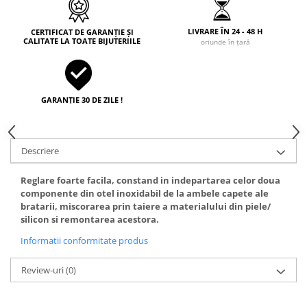
LIVRARE ÎN 24 - 48 H
CERTIFICAT DE GARANȚIE ȘI
CALITATE LA TOATE BIJUTERIILE
oriunde în țară
GARANȚIE 30 DE ZILE !
Descriere
Reglare foarte facila, constand in indepartarea celor doua
componente din otel inoxidabil de la ambele capete ale
bratarii, miscorarea prin taiere a materialului din piele/
silicon si remontarea acestora.
Informatii conformitate produs
Review-uri
(0)