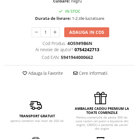
Culoare:
negru
IN STOC
Durata de livrare:
1-2 zile lucratoare
ADAUGA IN COS
Cod Produs:
4O59#9B6N
Ai nevoie de ajutor?
0754242713
Cod EAN:
5941944000662
Adauga la Favorite
Cere informatii
AMBALARE CADOU PREMIUM LA
TOATE COMENZILE
TRANSPORT GRATUIT
Pentru comenzile de peste 300 lei
pentru comenzi mai mari de 350 lei
care contin cel putin o bijuterie din
argint, CADOU o pereche de cercei
din argint