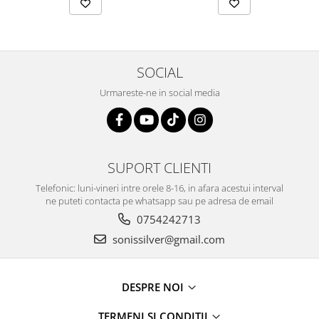
SOCIAL
Urmareste-ne in social media
SUPORT CLIENTI
Telefonic: luni-vineri intre orele 8-16, in afara acestui interval
ne puteti contacta pe whatsapp sau pe adresa de email
0754242713
sonissilver@gmail.com
DESPRE NOI
TERMENI SI CONDITII