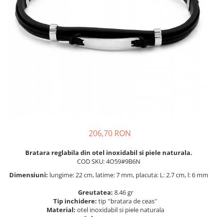
BIJUTERII PENTRU COPII
INELE
INELE
BUTONI
PIERCING
BRATARA TIP ROZARIU
SETURI BIJUTERII
LANTURI TIP ROZARIU
ACE DE CRAVATA
BRATARI PENTRU PICIOR
BUTONI
206,70 RON
Bratara reglabila din otel inoxidabil si piele naturala.
COD SKU: 4O59#9B6N
Dimensiuni:
lungime: 22 cm, latime: 7 mm, placuta: L: 2.7 cm, l: 6 mm
Greutatea:
8.46 gr
Tip inchidere:
tip ''bratara de ceas''
Material:
otel inoxidabil si piele naturala