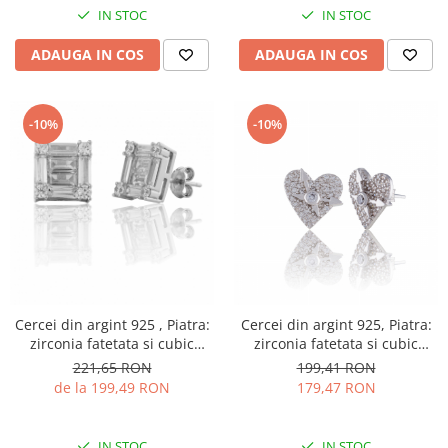
IN STOC
IN STOC
ADAUGA IN COS
ADAUGA IN COS
-10%
-10%
Cercei din argint 925 , Piatra:
Cercei din argint 925, Piatra:
zirconia fatetata si cubic
zirconia fatetata si cubic
zirconia,Culoare :
zirconia , Material: argint 925
221,65 RON
199,41 RON
transparenta ,Sonis Silver
rodiat, Sonis Silver
de la 199,49 RON
179,47 RON
IN STOC
IN STOC