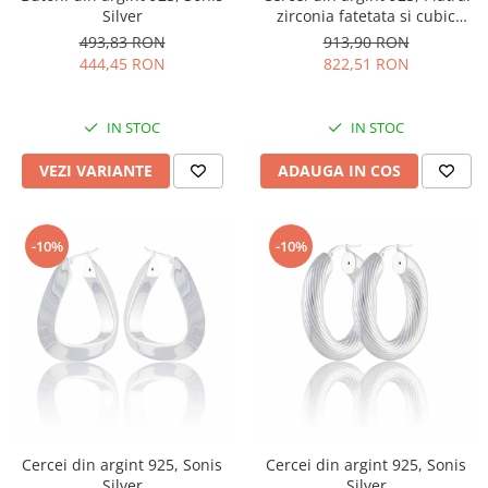
Silver
zirconia fatetata si cubic
zirconia, Culoare: alb si mov,
493,83 RON
913,90 RON
Sonis Silver
444,45 RON
822,51 RON
IN STOC
IN STOC
VEZI VARIANTE
ADAUGA IN COS
-10%
-10%
Cercei din argint 925, Sonis
Cercei din argint 925, Sonis
Silver
Silver