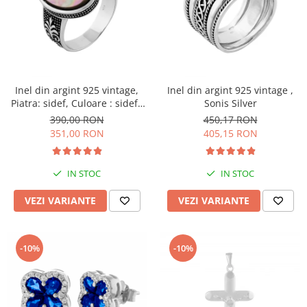
Inel din argint 925 vintage,
Inel din argint 925 vintage ,
Piatra: sidef, Culoare : sidef ,
Sonis Silver
Sonis Silver
390,00 RON
450,17 RON
351,00 RON
405,15 RON
IN STOC
IN STOC
VEZI VARIANTE
VEZI VARIANTE
-10%
-10%