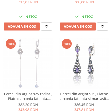
313,82 RON
386,88 RON
IN STOC
IN STOC
ADAUGA IN COS
ADAUGA IN COS
-10%
-10%
Cercei din argint 925 rodiat ,
Cercei din argint 925, Piatra:
Piatra: zirconia fatetata,
zirconia fatetata si marcasite
Culoare: alb, Sonis Silver
,Culoare : mov,Sonis Silver
382,20 RON
386,45 RON
343,98 RON
347,81 RON