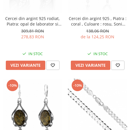
Cercei din argint 925 rodiat,
Cercei din argint 925 , Piatra :
Piatra: opal de laborator si
coral , Culoare : rosu, Sonis
cubic zirconia, Culoare: alb,
Silver
309,81 RON
138,06 RON
transparent, Sonis Silver
278,83 RON
de la 124,25 RON
IN STOC
IN STOC
VEZI VARIANTE
VEZI VARIANTE
-10%
-10%