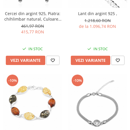
Cercei din argint 925, Piatra:
Lant din argint 925 ,
chihlimbar natural, Culoare :
1.218,60 RON
verde , Sonis Silver
461,97 RON
de la 1.096,74 RON
415,77 RON
IN STOC
IN STOC
VEZI VARIANTE
VEZI VARIANTE
-10%
-10%