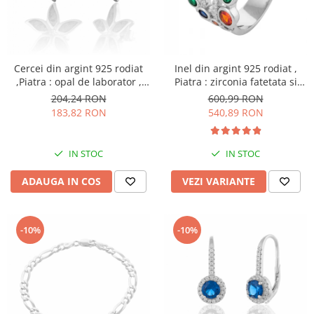
Cercei din argint 925 rodiat
Inel din argint 925 rodiat ,
,Piatra : opal de laborator ,
Piatra : zirconia fatetata si
Culoare : albastru , Sonis
cubic zirconia , Culoare :
204,24 RON
600,99 RON
Silver
multicolor , Sonis Silver
183,82 RON
540,89 RON
IN STOC
IN STOC
ADAUGA IN COS
VEZI VARIANTE
-10%
-10%