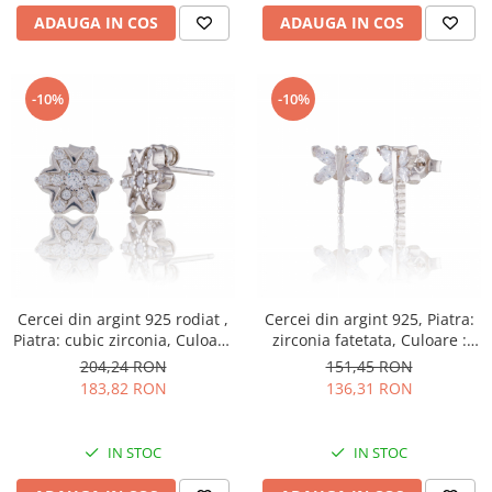
ADAUGA IN COS
ADAUGA IN COS
-10%
-10%
Cercei din argint 925 rodiat ,
Cercei din argint 925, Piatra:
Piatra: cubic zirconia, Culoare
zirconia fatetata, Culoare :
: transparenta ,
transparenta , Sonis Silver
204,24 RON
151,45 RON
183,82 RON
136,31 RON
IN STOC
IN STOC