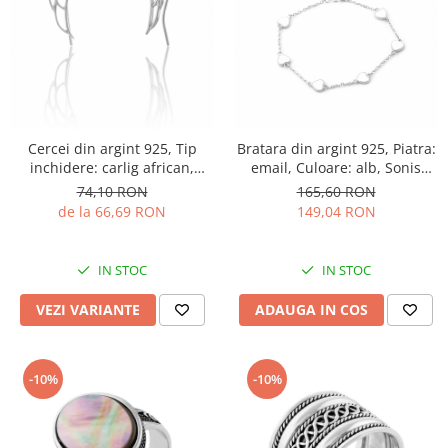
Cercei din argint 925, Tip
Bratara din argint 925, Piatra:
inchidere: carlig african,
email, Culoare: alb, Sonis
Piatra: cubic zirconia, Culoare:
Silver
74,10 RON
165,60 RON
transparenta, Sonis Silver
de la 66,69 RON
149,04 RON
IN STOC
IN STOC
VEZI VARIANTE
ADAUGA IN COS
-10%
-10%