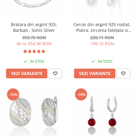
Bratara din argint 925,
Cercei din argint 925 rodiat,
Barbati , Sonis Silver
Piatra: zirconia fatetata si
cubic zirconia, Culoare:
393,75 RON
220,11 RON
albastru, transparent
de la 354,38 RON
198,10 RON
IN STOC
IN STOC
VEZI VARIANTE
VEZI VARIANTE
-10%
-10%