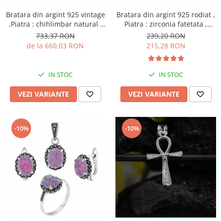
Bratara din argint 925 vintage
Bratara din argint 925 rodiat ,
,Piatra : chihlimbar natural ,
Piatra : zirconia fatetata ,
Culoare : verde , maro cognac
culoare : transparenta ,Sonis
733,37 RON
239,20 RON
si galben, Sonis Silver
Silver
de la 660,03 RON
215,28 RON
IN STOC
IN STOC
VEZI VARIANTE
VEZI VARIANTE
-10%
-10%