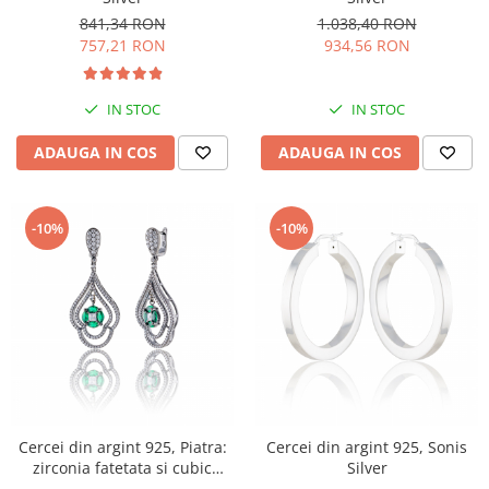
841,34 RON
1.038,40 RON
757,21 RON
934,56 RON
IN STOC
IN STOC
ADAUGA IN COS
ADAUGA IN COS
-10%
-10%
Cercei din argint 925, Piatra:
Cercei din argint 925, Sonis
zirconia fatetata si cubic
Silver
zirconia, Culoare: alb si verde,