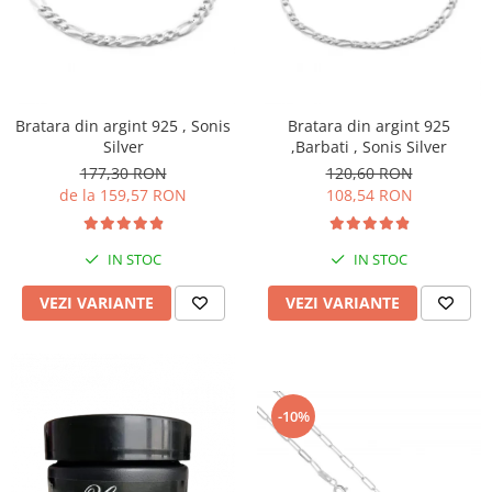
BIJUTERII PENTRU COPII
INELE
INELE
BUTONI
PIERCING
BRATARA TIP ROZARIU
SETURI BIJUTERII
LANTURI TIP ROZARIU
Bratara din argint 925 , Sonis
Bratara din argint 925
ACE DE CRAVATA
Silver
,Barbati , Sonis Silver
BRATARI PENTRU PICIOR
177,30 RON
120,60 RON
de la 159,57 RON
108,54 RON
BUTONI
IN STOC
IN STOC
VEZI VARIANTE
VEZI VARIANTE
-10%