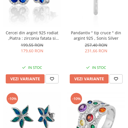
Cercei din argint 925 rodiat
Pandantiv " tip cruce " din
,Piatra : zirconia fatata si
argint 925 , Sonis Silver
cubic zirconia, Culoare :
199,55 RON
257,40 RON
albastru trasparenta ,Sonis
179,60 RON
231,66 RON
Silver
IN STOC
IN STOC
VEZI VARIANTE
VEZI VARIANTE
-10%
-10%