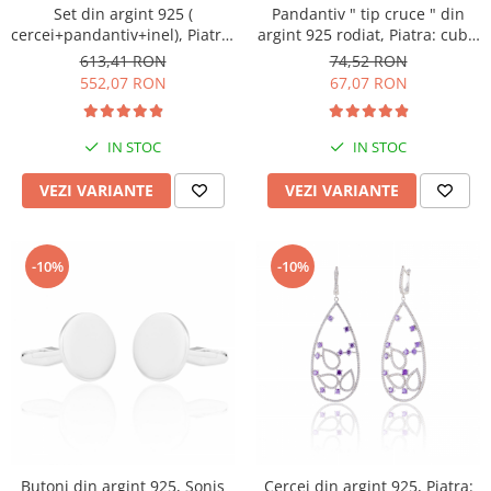
Set din argint 925 (
Pandantiv " tip cruce " din
cercei+pandantiv+inel), Piatra:
argint 925 rodiat, Piatra: cubic
opal japonez si marcasite,
zirconia, Culoare:
613,41 RON
74,52 RON
Culoare: mov, Sonis Silver
transparenta, Sonis Silver
552,07 RON
67,07 RON
IN STOC
IN STOC
VEZI VARIANTE
VEZI VARIANTE
-10%
-10%
Butoni din argint 925, Sonis
Cercei din argint 925, Piatra: