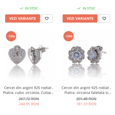
IN STOC
IN STOC
VEZI VARIANTE
VEZI VARIANTE
-10%
-10%
Cercei din argint 925 rodiat ,
Cercei din argint 925 rodiat ,
Piatra: cubic zirconia, Culoare
Piatra: zirconia fatetata si
: transparenta ,Sonis Silver
cubic zirconia, Culoare :
267,72 RON
201,48 RON
transparenta ,
240,95 RON
181,33 RON