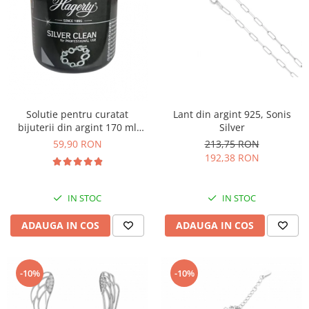
Lant din argint 925, Sonis
Solutie pentru curatat
Silver
bijuterii din argint 170 ml
Cod:1HAG1HAG
213,75 RON
59,90 RON
192,38 RON
IN STOC
IN STOC
ADAUGA IN COS
ADAUGA IN COS
-10%
-10%