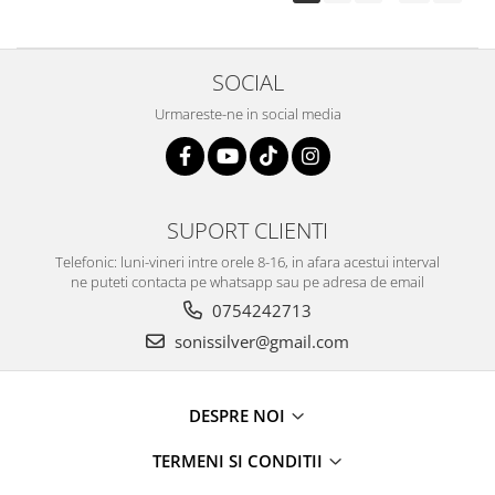
SOCIAL
Urmareste-ne in social media
SUPORT CLIENTI
Telefonic: luni-vineri intre orele 8-16, in afara acestui interval
ne puteti contacta pe whatsapp sau pe adresa de email
0754242713
sonissilver@gmail.com
DESPRE NOI
TERMENI SI CONDITII