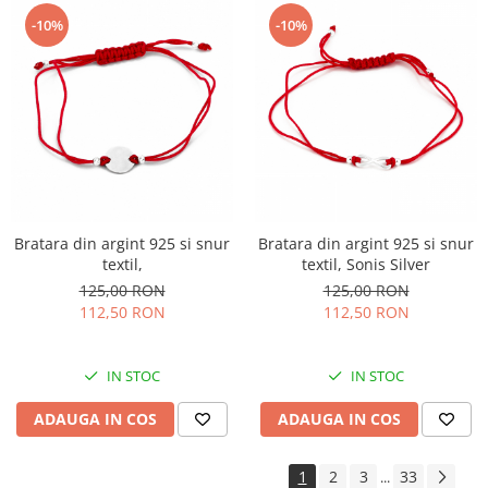
-10%
-10%
Bratara din argint 925 si snur
Bratara din argint 925 si snur
textil,
textil, Sonis Silver
125,00 RON
125,00 RON
112,50 RON
112,50 RON
IN STOC
IN STOC
ADAUGA IN COS
ADAUGA IN COS
1
2
3
33
...