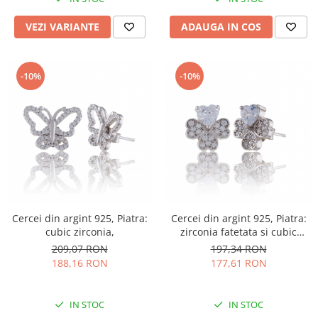
VEZI VARIANTE
ADAUGA IN COS
-10%
-10%
Cercei din argint 925, Piatra:
Cercei din argint 925, Piatra:
cubic zirconia,
zirconia fatetata si cubic
zirconia, Culoare :
209,07 RON
197,34 RON
transparenta ,
188,16 RON
177,61 RON
IN STOC
IN STOC