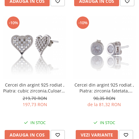
ADAUGA IN COS
ADAUGA IN COS
-10%
-10%
Cercei din argint 925 rodiat ,
Cercei din argint 925 rodiat ,
Piatra: cubic zirconia,Culoare :
Piatra: zirconia fatetata,
transparenta , Sonis Silver
Culoare: alb, Sonis Silver
219,70 RON
90,35 RON
197,73 RON
de la 81,32 RON
IN STOC
IN STOC
ADAUGA IN COS
VEZI VARIANTE