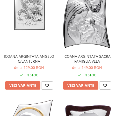
BIJUTERII PENTRU COPII
INELE
INELE
BUTONI
PIERCING
BRATARA TIP ROZARIU
SETURI BIJUTERII
LANTURI TIP ROZARIU
ACE DE CRAVATA
BRATARI PENTRU PICIOR
BUTONI
ICOANA ARGINTATA ANGELO
ICOANA ARGINTATA SACRA
C/LANTERNA
FAMIGLIA VELA
de la 129,00 RON
de la 149,00 RON
IN STOC
IN STOC
VEZI VARIANTE
VEZI VARIANTE